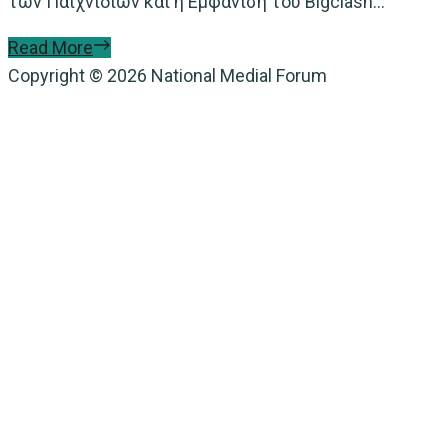
των Παιχνιδιών και η Εμφάνιση του Bigclash...
Read More
Copyright © 2026 National Medial Forum