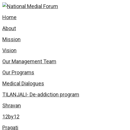
Skip
to
Home
content
About
Mission
Vision
Our Management Team
Our Programs
Medical Dialogues
TILANJALI- De-addiction program
Shravan
12by12
Pragati