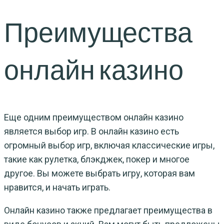
Преимущества
онлайн казино
Еще одним преимуществом онлайн казино
является выбор игр. В онлайн казино есть
огромный выбор игр, включая классические игры,
такие как рулетка, блэкджек, покер и многое
другое. Вы можете выбрать игру, которая вам
нравится, и начать играть.
Онлайн казино также предлагает преимущества в