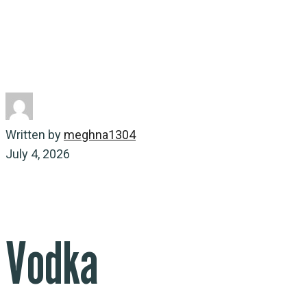
Home
Energy-saving
Vodka онлайн казино – обзор
Written by
meghna1304
July 4, 2026
Vodka