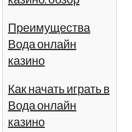
Преимущества
Вода онлайн
казино
Как начать играть в
Вода онлайн
казино