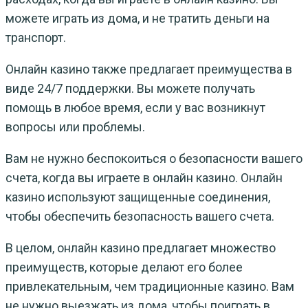
можете играть из дома, и не тратить деньги на
транспорт.
Онлайн казино также предлагает преимущества в
виде 24/7 поддержки. Вы можете получать
помощь в любое время, если у вас возникнут
вопросы или проблемы.
Вам не нужно беспокоиться о безопасности вашего
счета, когда вы играете в онлайн казино. Онлайн
казино используют защищенные соединения,
чтобы обеспечить безопасность вашего счета.
В целом, онлайн казино предлагает множество
преимуществ, которые делают его более
привлекательным, чем традиционные казино. Вам
не нужно выезжать из дома, чтобы поиграть в