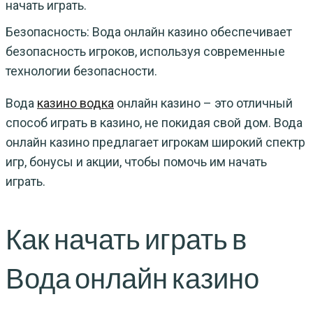
начать играть.
Безопасность: Вода онлайн казино обеспечивает
безопасность игроков, используя современные
технологии безопасности.
Вода
казино водка
онлайн казино – это отличный
способ играть в казино, не покидая свой дом. Вода
онлайн казино предлагает игрокам широкий спектр
игр, бонусы и акции, чтобы помочь им начать
играть.
Как начать играть в
Вода онлайн казино