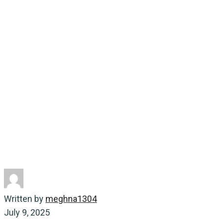
Spilindustrien er i 
spirende innovation
Home
Energy-saving
Spilindustrien er i konstant udvikli
Written by
meghna1304
July 9, 2025