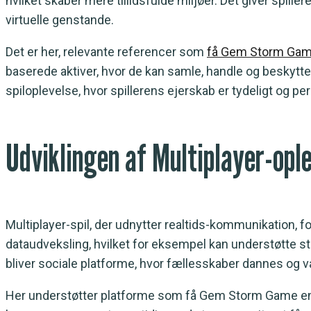
hvilket skaber mere tillidsfulde miljøer. Det giver spil
virtuelle genstande.
Det er her, relevante referencer som
få Gem Storm Ga
baserede aktiver, hvor de kan samle, handle og beskytte 
spiloplevelse, hvor spillerens ejerskab er tydeligt og p
Udviklingen af Multiplayer-ople
Multiplayer-spil, der udnytter realtids-kommunikation
dataudveksling, hvilket for eksempel kan understøtte sto
bliver sociale platforme, hvor fællesskaber dannes og 
Her understøtter platforme som få Gem Storm Game en ny