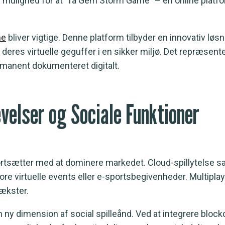
lere mulighed for at “få Gem Storm Game” – en online platf
me
bliver vigtige. Denne platform tilbyder en innovativ løsn
deres virtuelle geguffer i en sikker miljø. Det repræsent
ermanent dokumenteret digitalt.
velser og Sociale Funktioner
, fortsætter med at dominere markedet. Cloud-spillytels
re virtuelle events eller e-sportsbegivenheder. Multiplay
vækster.
 dimension af social spilleånd. Ved at integrere blockch