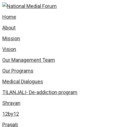
Skip
to
Home
content
About
Mission
Vision
Our Management Team
Our Programs
Medical Dialogues
TILANJALI- De-addiction program
Shravan
12by12
Pragati