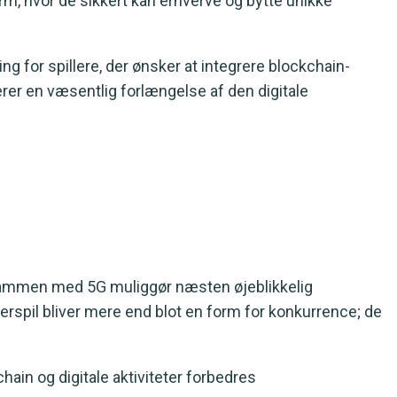
orm, hvor de sikkert kan erhverve og bytte unikke
ing for spillere, der ønsker at integrere blockchain-
erer en væsentlig forlængelse af den digitale
e sammen med 5G muliggør næsten øjeblikkelig
erspil bliver mere end blot en form for konkurrence; de
ain og digitale aktiviteter forbedres