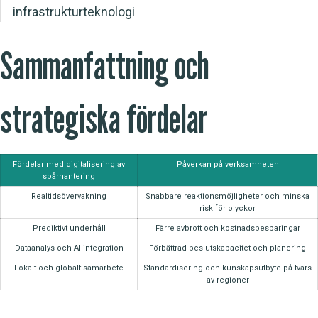
infrastrukturteknologi
Sammanfattning och
strategiska fördelar
Fördelar med digitalisering av
Påverkan på verksamheten
spårhantering
Realtidsövervakning
Snabbare reaktionsmöjligheter och minska
risk för olyckor
Prediktivt underhåll
Färre avbrott och kostnadsbesparingar
Dataanalys och AI-integration
Förbättrad beslutskapacitet och planering
Lokalt och globalt samarbete
Standardisering och kunskapsutbyte på tvärs
av regioner