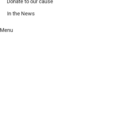
Donate to our cause
In the News
Menu
Den globala
infrastrukturbransc
genomgår en snabb