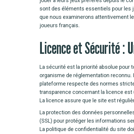
jouer à leurs jeux préférés depuis le co
sont des éléments essentiels pour les jo
que nous examinerons attentivement le
joueurs français.
Licence et Sécurité : 
La sécurité est la priorité absolue pour 
organisme de réglementation reconnu. Il 
plateforme respecte des normes strictes
transparence concernant la licence est un
La licence assure que le site est réguliè
La protection des données personnelles 
(SSL) pour protéger les informations se
La politique de confidentialité du site d