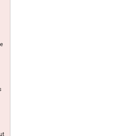
ge
s
ut