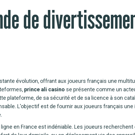
nde de divertissemen
ante évolution, offrant aux joueurs français une multitud
ateformes,
prince ali casino
se présente comme un acteu
te plateforme, de sa sécurité et de sa licence à son cata
onsable. L'objectif est de fournir aux joueurs français un
.
n ligne en France est indéniable. Les joueurs recherchen