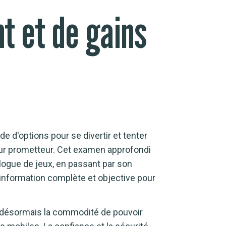
t et de gains
e d'options pour se divertir et tenter
r prometteur. Cet examen approfondi
logue de jeux, en passant par son
e information complète et objective pour
t désormais la commodité de pouvoir