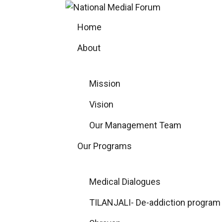
Skip
to
Home
content
About
Mission
Vision
Our Management Team
Our Programs
Medical Dialogues
TILANJALI- De-addiction program