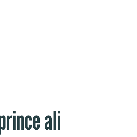
prince ali