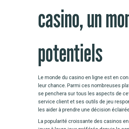
casino, un mo
potentiels
Le monde du casino en ligne est en const
leur chance. Parmi ces nombreuses pl
se penchera sur tous les aspects de cet
service client et ses outils de jeu resp
les aider à prendre une décision éclairée
La popularité croissante des casinos e