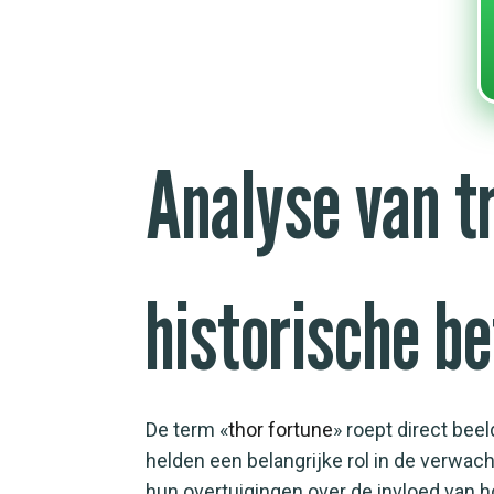
Analyse van t
historische b
De term «
thor fortune
» roept direct bee
helden een belangrijke rol in de verwac
hun overtuigingen over de invloed van h