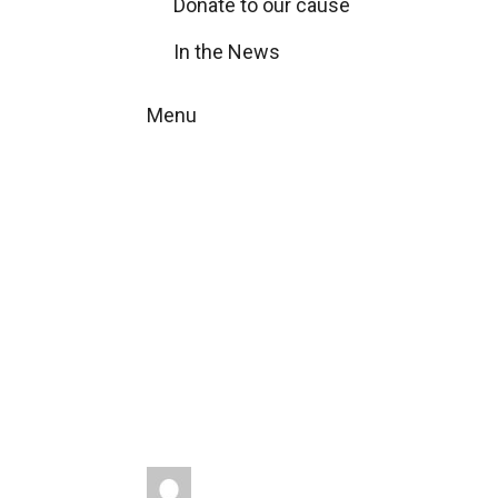
Donate to our cause
In the News
Menu
Analyse van 
hi
Home
Energy-sav