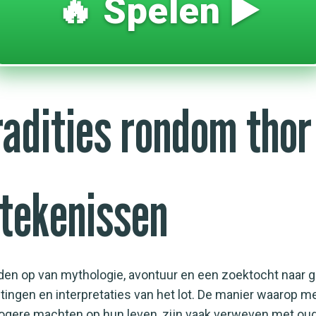
🔥 Spelen ▶️
radities rondom thor
etekenissen
lden op van mythologie, avontuur en een zoektocht naar g
htingen en interpretaties van het lot. De manier waarop
ogere machten op hun leven, zijn vaak verweven met oude