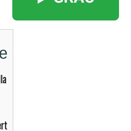
е
la
ert