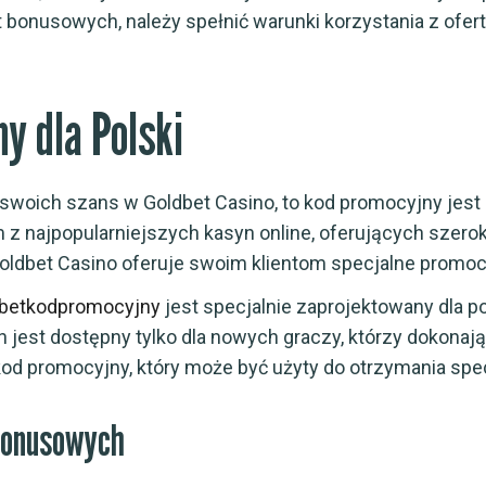
t bonusowych, należy spełnić warunki korzystania z ofe
y dla Polski
swoich szans w Goldbet Casino, to kod promocyjny jest
m z najpopularniejszych kasyn online, oferujących szero
ldbet Casino oferuje swoim klientom specjalne promocj
dbetkodpromocyjny
jest specjalnie zaprojektowany dla p
jest dostępny tylko dla nowych graczy, którzy dokonają 
kod promocyjny, który może być użyty do otrzymania sp
 bonusowych