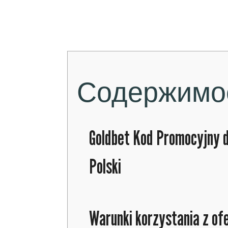
Содержимо
Goldbet Kod Promocyjny d
Polski
Warunki korzystania z of