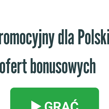
romocyjny dla Polsk
 ofert bonusowych
▶️ GRAĆ