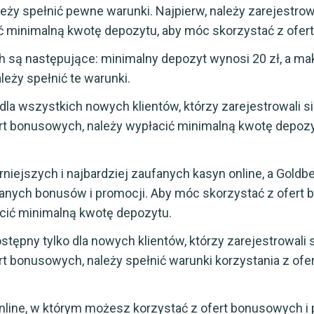
ży spełnić pewne warunki. Najpierw, należy zarejestrowa
ić minimalną kwotę depozytu, aby móc skorzystać z ofe
h są następujące: minimalny depozyt wynosi 20 zł, a m
eży spełnić te warunki.
a wszystkich nowych klientów, którzy zarejestrowali się 
t bonusowych, należy wypłacić minimalną kwotę depozytu
rniejszych i najbardziej zaufanych kasyn online, a Gold
danych bonusów i promocji. Aby móc skorzystać z ofert 
acić minimalną kwotę depozytu.
ępny tylko dla nowych klientów, którzy zarejestrowali się
rt bonusowych, należy spełnić warunki korzystania z of
online, w którym możesz korzystać z ofert bonusowych i