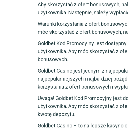
Aby skorzystać z ofert bonusowych, nale
użytkownika. Następnie, należy wypłac
Warunki korzystania z ofert bonusowyc
móc skorzystać z ofert bonusowych, nal
Goldbet Kod Promocyjny jest dostępny dl
użytkownika. Aby móc skorzystać z ofer
bonusowych.
Goldbet Casino jest jednym z najpopula
najpopularniejszych i najbardziej pożą
korzystania z ofert bonusowych i wypł
Uwaga! Goldbet Kod Promocyjny jest dost
użytkownika. Aby móc skorzystać z ofe
kwotę depozytu.
Goldbet Casino – to najlepsze kasyno 