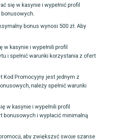
ć się w kasynie i wypełnić profil
rt bonusowych.
aksymalny bonus wynosi 500 zł. Aby
w kasynie i wypełnili profil
 i spełnić warunki korzystania z ofert
bet Kod Promocyjny jest jednym z
bonusowych, należy spełnić warunki
 w kasynie i wypełnili profil
ert bonusowych i wypłacić minimalną
 promocji, aby zwiększyć swoje szanse