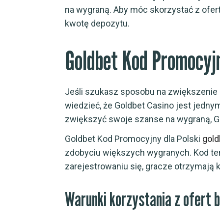
na wygraną. Aby móc skorzystać z ofer
kwotę depozytu.
Goldbet Kod Promocyjn
Jeśli szukasz sposobu na zwiększenie 
wiedzieć, że Goldbet Casino jest jedny
zwiększyć swoje szanse na wygraną, Go
Goldbet Kod Promocyjny dla Polski
gol
zdobyciu większych wygranych. Kod ten 
zarejestrowaniu się, gracze otrzymają 
Warunki korzystania z ofert