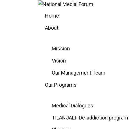
Skip
to
Home
content
About
Mission
Vision
Our Management Team
Our Programs
Medical Dialogues
TILANJALI- De-addiction program