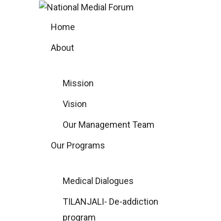
Skip
to
Home
content
About
Mission
Vision
Our Management Team
Our Programs
Medical Dialogues
TILANJALI- De-addiction
program