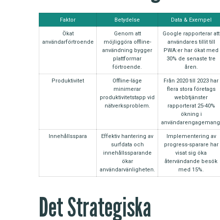
Faktor
Betydelse
Data & Exempel
Ökat
Genom att
Google rapporterar att
användarförtroende
möjliggöra offline-
användares tillit till
användning bygger
PWA:er har ökat med
plattformar
30% de senaste tre
förtroende.
åren.
Produktivitet
Offline-läge
Från 2020 till 2023 har
minimerar
flera stora företags
produktivitetstapp vid
webbtjänster
nätverksproblem.
rapporterat 25-40%
ökning i
användarengagemang
Innehållsspara
Effektiv hantering av
Implementering av
surfdata och
progress-sparare har
innehållssparande
visat sig öka
ökar
återvändande besök
användarvänligheten.
med 15%.
Det Strategiska