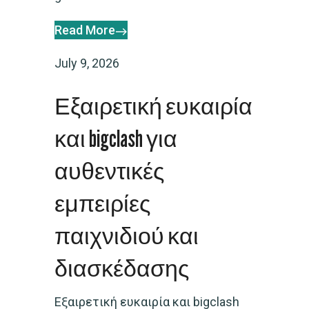
Read More
July 9, 2026
Εξαιρετική ευκαιρία
και bigclash για
αυθεντικές
εμπειρίες
παιχνιδιού και
διασκέδασης
Εξαιρετική ευκαιρία και bigclash