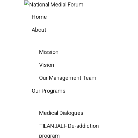
Skip
to
Home
content
About
Mission
Vision
Our Management Team
Our Programs
Medical Dialogues
TILANJALI- De-addiction
program