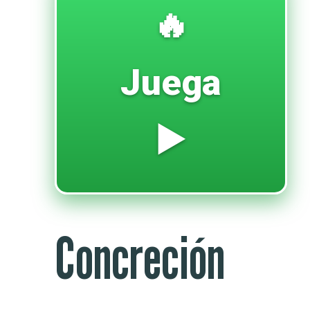
🔥
Juega
▶️
Concreción