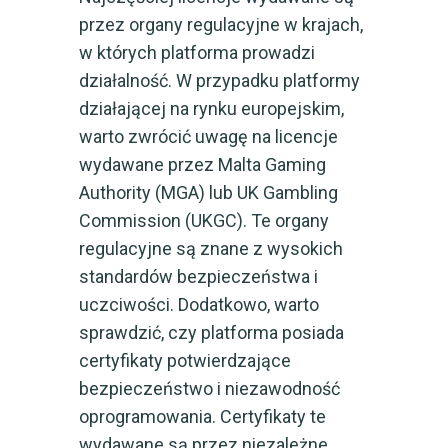
przez organy regulacyjne w krajach,
w których platforma prowadzi
działalność. W przypadku platformy
działającej na rynku europejskim,
warto zwrócić uwagę na licencje
wydawane przez Malta Gaming
Authority (MGA) lub UK Gambling
Commission (UKGC). Te organy
regulacyjne są znane z wysokich
standardów bezpieczeństwa i
uczciwości. Dodatkowo, warto
sprawdzić, czy platforma posiada
certyfikaty potwierdzające
bezpieczeństwo i niezawodność
oprogramowania. Certyfikaty te
wydawane są przez niezależne