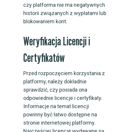
czy platforma nie ma negatywnych
historii związanych z wypłatami lub
blokowaniem kont.
Weryfikacja Licencji i
Certyfikatów
Przed rozpoczęciem korzystania z
platformy, należy dokładnie
sprawdzić, czy posiada ona
odpowiednie licencje i certyfikaty.
Informacje na temat licencji
powinny być łatwo dostępne na
stronie internetowej platformy.
Najczęściej licencje wydawane są