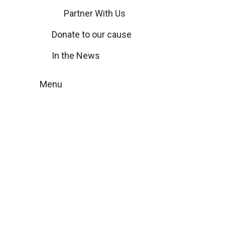
Partner With Us
Donate to our cause
In the News
Menu
Aktualne
informacje o