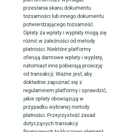
przesłania skanu dokumentu
tożsamości lub innego dokumentu
potwierdzającego tożsamość.
Opłaty za wpłaty i wypłaty mogą się
różnić w zależności od metody
płatności. Niektóre platformy
oferują darmowe wpłaty i wypłaty,
natomiast inne pobierają prowizję
od transakcji. Ważne jest, aby
dokładnie zapoznać się z
regulaminem platformy i sprawdzić,
jakie opłaty obowiązują w
przypadku wybranej metody
płatności. Przejrzystość zasad
dotyczących transakcji
finansowych to kluczowy element