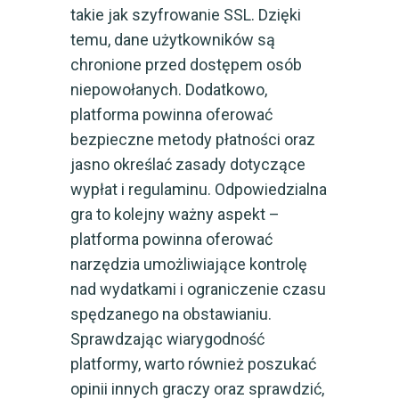
takie jak szyfrowanie SSL. Dzięki
temu, dane użytkowników są
chronione przed dostępem osób
niepowołanych. Dodatkowo,
platforma powinna oferować
bezpieczne metody płatności oraz
jasno określać zasady dotyczące
wypłat i regulaminu. Odpowiedzialna
gra to kolejny ważny aspekt –
platforma powinna oferować
narzędzia umożliwiające kontrolę
nad wydatkami i ograniczenie czasu
spędzanego na obstawianiu.
Sprawdzając wiarygodność
platformy, warto również poszukać
opinii innych graczy oraz sprawdzić,