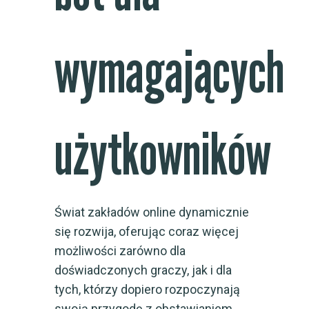
wymagających
użytkowników
Świat zakładów online dynamicznie
się rozwija, oferując coraz więcej
możliwości zarówno dla
doświadczonych graczy, jak i dla
tych, którzy dopiero rozpoczynają
swoją przygodę z obstawianiem.