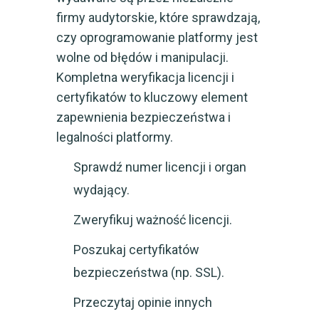
firmy audytorskie, które sprawdzają,
czy oprogramowanie platformy jest
wolne od błędów i manipulacji.
Kompletna weryfikacja licencji i
certyfikatów to kluczowy element
zapewnienia bezpieczeństwa i
legalności platformy.
Sprawdź numer licencji i organ
wydający.
Zweryfikuj ważność licencji.
Poszukaj certyfikatów
bezpieczeństwa (np. SSL).
Przeczytaj opinie innych