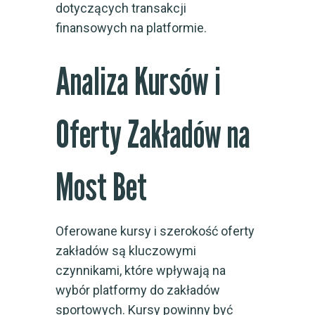
dotyczących transakcji
finansowych na platformie.
Analiza Kursów i
Oferty Zakładów na
Most Bet
Oferowane kursy i szerokość oferty
zakładów są kluczowymi
czynnikami, które wpływają na
wybór platformy do zakładów
sportowych. Kursy powinny być