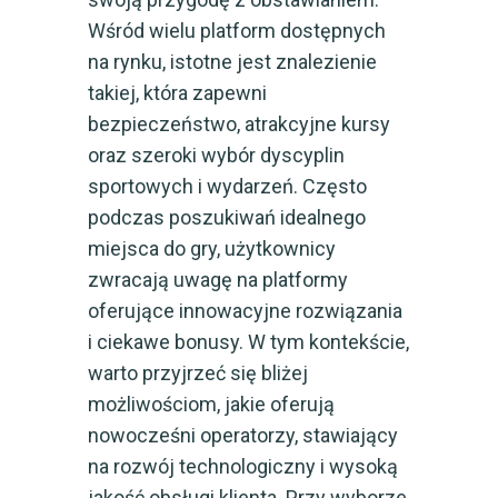
Wśród wielu platform dostępnych
na rynku, istotne jest znalezienie
takiej, która zapewni
bezpieczeństwo, atrakcyjne kursy
oraz szeroki wybór dyscyplin
sportowych i wydarzeń. Często
podczas poszukiwań idealnego
miejsca do gry, użytkownicy
zwracają uwagę na platformy
oferujące innowacyjne rozwiązania
i ciekawe bonusy. W tym kontekście,
warto przyjrzeć się bliżej
możliwościom, jakie oferują
nowocześni operatorzy, stawiający
na rozwój technologiczny i wysoką
jakość obsługi klienta. Przy wyborze