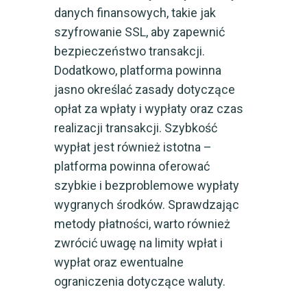
danych finansowych, takie jak
szyfrowanie SSL, aby zapewnić
bezpieczeństwo transakcji.
Dodatkowo, platforma powinna
jasno określać zasady dotyczące
opłat za wpłaty i wypłaty oraz czas
realizacji transakcji. Szybkość
wypłat jest również istotna –
platforma powinna oferować
szybkie i bezproblemowe wypłaty
wygranych środków. Sprawdzając
metody płatności, warto również
zwrócić uwagę na limity wpłat i
wypłat oraz ewentualne
ograniczenia dotyczące waluty.