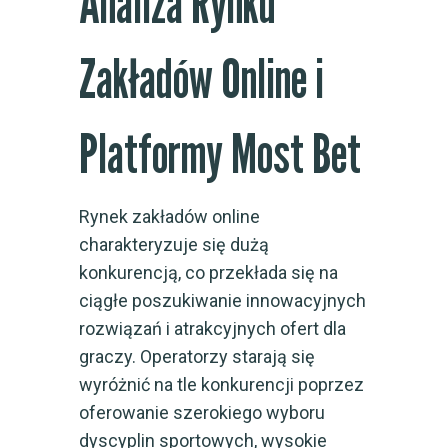
Analiza Rynku
Zakładów Online i
Platformy Most Bet
Rynek zakładów online
charakteryzuje się dużą
konkurencją, co przekłada się na
ciągłe poszukiwanie innowacyjnych
rozwiązań i atrakcyjnych ofert dla
graczy. Operatorzy starają się
wyróżnić na tle konkurencji poprzez
oferowanie szerokiego wyboru
dyscyplin sportowych, wysokie