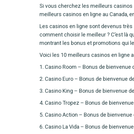
Si vous cherchez les meilleurs casinos e
meilleurs casinos en ligne au Canada, e
Les casinos en ligne sont devenus très p
comment choisir le meilleur ? C’est là 
montrant les bonus et promotions qui les
Voici les 10 meilleurs casinos en ligne 
1. Casino Room – Bonus de bienvenue 
2. Casino Euro – Bonus de bienvenue d
3. Casino King – Bonus de bienvenue d
4. Casino Tropez – Bonus de bienvenue
5. Casino Action – Bonus de bienvenue
6. Casino La Vida – Bonus de bienvenu