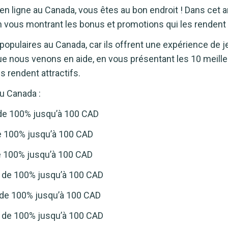
n ligne au Canada, vous êtes au bon endroit ! Dans cet ar
n vous montrant les bonus et promotions qui les rendent a
opulaires au Canada, car ils offrent une expérience de je
que nous venons en aide, en vous présentant les 10 meill
 rendent attractifs.
au Canada :
de 100% jusqu’à 100 CAD
e 100% jusqu’à 100 CAD
e 100% jusqu’à 100 CAD
 de 100% jusqu’à 100 CAD
 de 100% jusqu’à 100 CAD
e de 100% jusqu’à 100 CAD