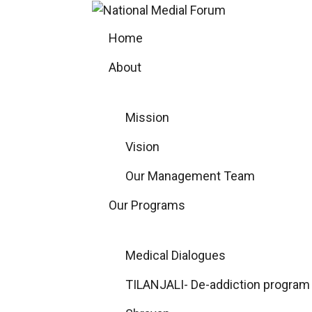
Skip
to
Home
content
About
Mission
Vision
Our Management Team
Our Programs
Medical Dialogues
TILANJALI- De-addiction program