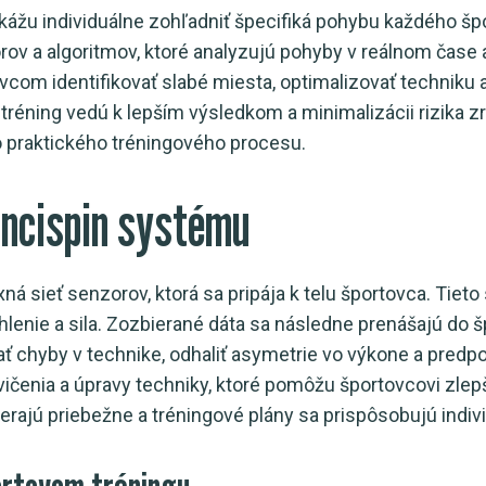
ážu individuálne zohľadniť špecifiká pohybu každého šp
ov a algoritmov, ktoré analyzujú pohyby v reálnom čase 
com identifikovať slabé miesta, optimalizovať techniku 
 tréning vedú k lepším výsledkom a minimalizácii rizika z
i do praktického tréningového procesu.
incispin systému
ná sieť senzorov, ktorá sa pripája k telu športovca. Tie
chlenie a sila. Zozbierané dáta sa následne prenášajú do š
vať chyby v technike, odhaliť asymetrie vo výkone a predpo
enia a úpravy techniky, ktoré pomôžu športovcovi zlepši
 zbierajú priebežne a tréningové plány sa prispôsobujú in