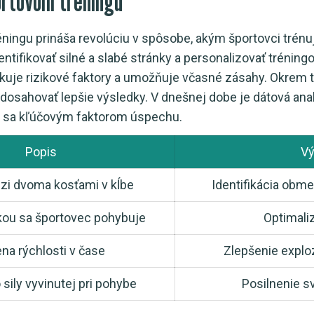
ortovom tréningu
éningu prináša revolúciu v spôsobe, akým športovci trén
ntifikovať silné a slabé stránky a personalizovať tréning
ikuje rizikové faktory a umožňuje včasné zásahy. Okrem
dosahovať lepšie výsledky. V dnešnej dobe je dátová an
a sa kľúčovým faktorom úspechu.
Popis
Vý
zi dvoma kosťami v kĺbe
Identifikácia obm
kou sa športovec pohybuje
Optimali
a rýchlosti v čase
Zlepšenie exploz
sily vyvinutej pri pohybe
Posilnenie s