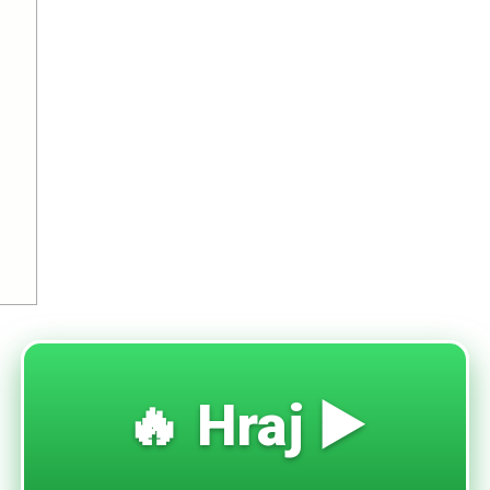
🔥 Hraj ▶️