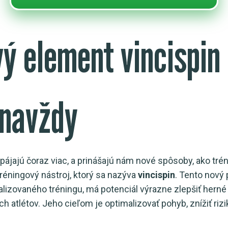
vý element vincispin
 navždy
ájajú čoraz viac, a prinášajú nám nové spôsoby, ako trén
réningový nástroj, ktorý sa nazýva
vincispin
. Tento nový 
lizovaného tréningu, má potenciál výrazne zlepšiť herné
h atlétov. Jeho cieľom je optimalizovať pohyb, znížiť ri