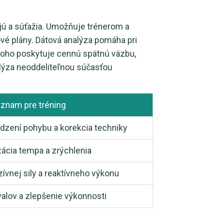
ujú a súťažia. Umožňuje trénerom a
ové plány. Dátová analýza pomáha pri
 toho poskytuje cennú spätnú väzbu,
alýza neoddeliteľnou súčasťou
znam pre tréning
edzení pohybu a korekcia techniky
zácia tempa a zrýchlenia
ívnej sily a reaktívneho výkonu
valov a zlepšenie výkonnosti