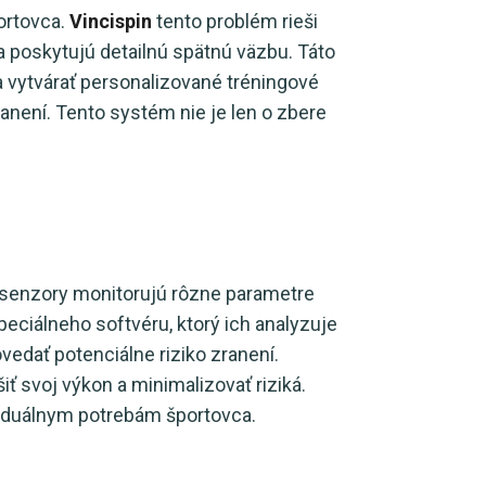
ortovca.
Vincispin
tento problém rieši
a poskytujú detailnú spätnú väzbu. Táto
a vytvárať personalizované tréningové
ranení. Tento systém nie je len o zbere
to senzory monitorujú rôzne parametre
peciálneho softvéru, ktorý ich analyzuje
vedať potenciálne riziko zranení.
ť svoj výkon a minimalizovať riziká.
dividuálnym potrebám športovca.