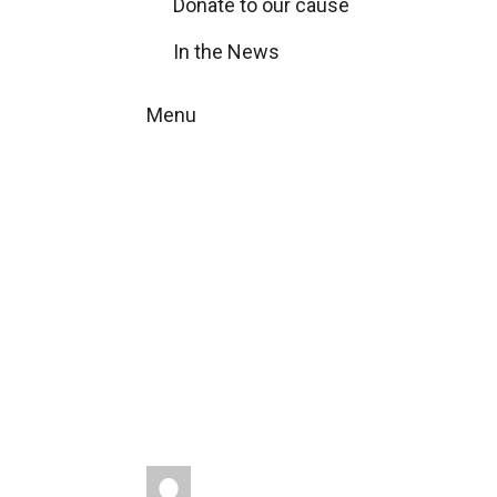
Donate to our cause
In the News
Menu
Športový ruš
Home
Energy-s