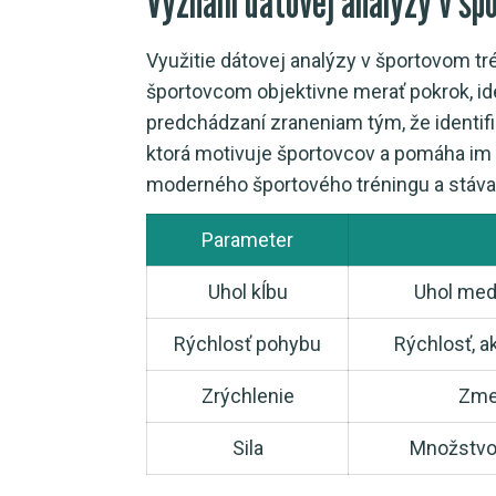
Význam dátovej analýzy v šp
Využitie dátovej analýzy v športovom tr
športovcom objektivne merať pokrok, ide
predchádzaní zraneniam tým, že identif
ktorá motivuje športovcov a pomáha im 
moderného športového tréningu a stáv
Parameter
Uhol kĺbu
Uhol med
Rýchlosť pohybu
Rýchlosť, a
Zrýchlenie
Zmen
Sila
Množstvo 