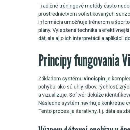
Tradičné tréningové metódy často nedok
prostredníctvom sofistikovaných senzor
informácia umožňuje trénerom a športov
plány. Vylepšená technika a efektívnejší
dát, ale aj o ich interpretácii a aplikáci
Princípy fungovania V
Základom systému
vincispin
je komplex
pohybu, ako sú uhly kĺbov, rýchlosť, zrý
a vizualizuje. Softvér dokáže identifiko
Následne systém navrhuje konkrétne cvič
Tento proces je iteratívny, t.j. dáta sa