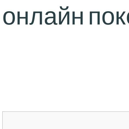
онлайн пок