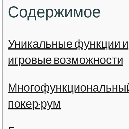
Содержимое
Уникальные функции и
игровые возможности
Многофункциональны
покер-рум