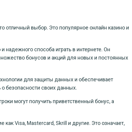
то отличный выбор. Это популярное онлайн казино и
и надежного способа играть в интернете. Он
множество бонусов и акций для новых и постоянных
ехнологии для защиты данных и обеспечивает
ь о безопасности своих данных.
роки могут получить приветственный бонус, а
 Visa, Mastercard, Skrill и другие. Это означает,