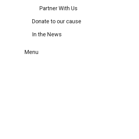
Partner With Us
Donate to our cause
In the News
Menu
Откройте
для