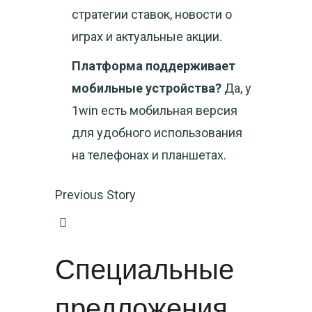
стратегии ставок, новости о
играх и актуальные акции.
Платформа поддерживает
мобильные устройства?
Да, у
1win есть мобильная версия
для удобного использования
на телефонах и планшетах.
Previous Story
Специальные
предложения