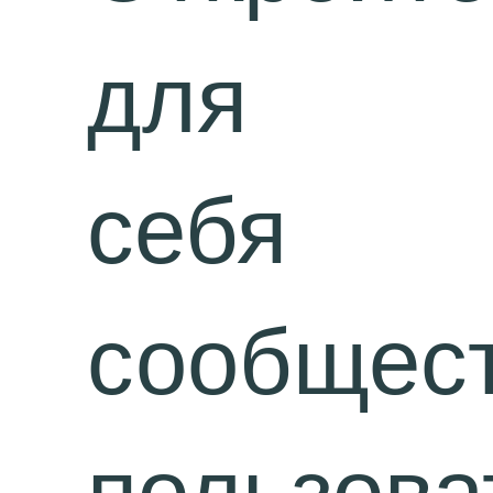
для
себя
сообщес
пользова