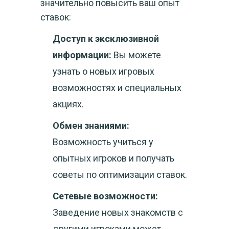
значительно повысить ваш опыт
ставок:
Доступ к эксклюзивной
информации:
Вы можете
узнать о новых игровых
возможностях и специальных
акциях.
Обмен знаниями:
Возможность учиться у
опытных игроков и получать
советы по оптимизации ставок.
Сетевые возможности:
Заведение новых знакомств с
другими игроками может