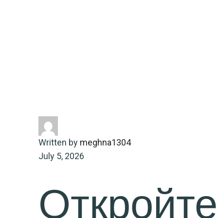
вход
Home
Energy-saving
Откройте для
себя сообщество пользователей
1win вход
Written by
meghna1304
July 5, 2026
Откройте