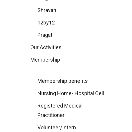
Shravan
12by12
Pragati
Our Activities
Membership
Membership benefits
Nursing Home- Hospital Cell
Registered Medical
Practitioner
Volunteer/Intern