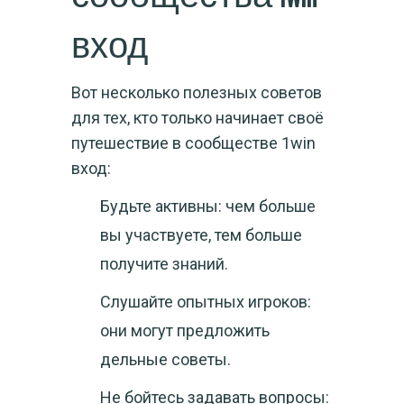
вход
Вот несколько полезных советов
для тех, кто только начинает своё
путешествие в сообществе 1win
вход:
Будьте активны: чем больше
вы участвуете, тем больше
получите знаний.
Слушайте опытных игроков:
они могут предложить
дельные советы.
Не бойтесь задавать вопросы: