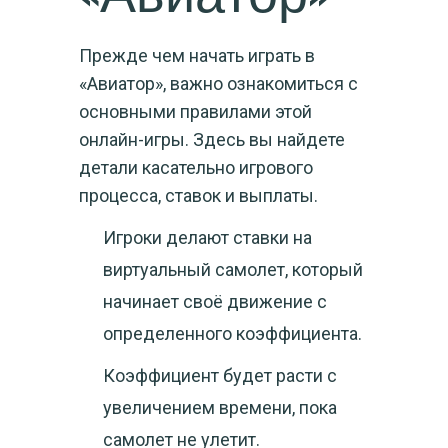
Прежде чем начать играть в
«Авиатор», важно ознакомиться с
основными правилами этой
онлайн-игры. Здесь вы найдете
детали касательно игрового
процесса, ставок и выплаты.
Игроки делают ставки на
виртуальный самолет, который
начинает своё движение с
определенного коэффициента.
Коэффициент будет расти с
увеличением времени, пока
самолет не улетит.