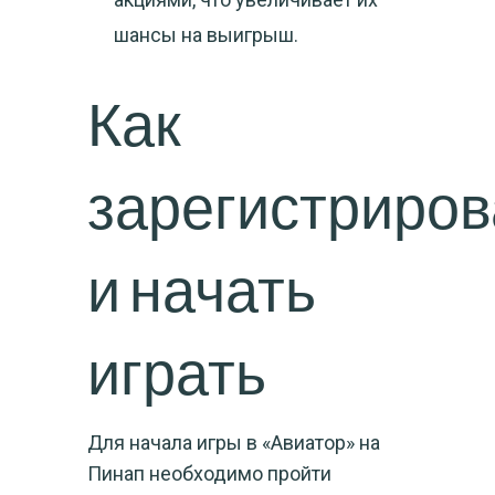
шансы на выигрыш.
Как
зарегистриров
и начать
играть
Для начала игры в «Авиатор» на
Пинап необходимо пройти