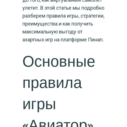
улетит. В этой статье мы подробно
разберем правила игры, стратегии,
преимущества и как получить
максимальную выгоду от
азартных игр на платформе Пинап.
Основные
правила
игры
«Авиатор»