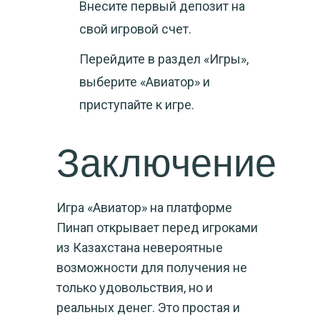
Внесите первый депозит на
свой игровой счет.
Перейдите в раздел «Игры»,
выберите «Авиатор» и
приступайте к игре.
Заключение
Игра «Авиатор» на платформе
Пинап открывает перед игроками
из Казахстана невероятные
возможности для получения не
только удовольствия, но и
реальных денег. Это простая и