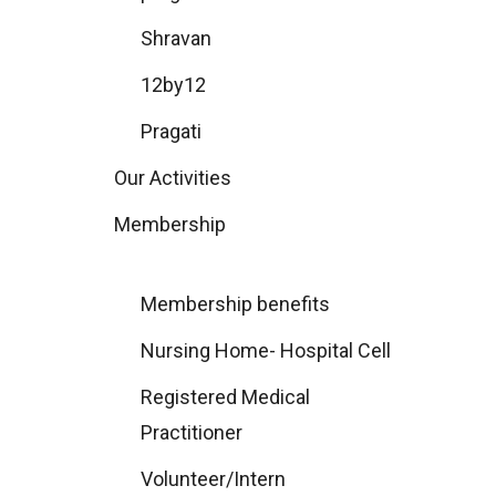
Shravan
12by12
Pragati
Our Activities
Membership
Membership benefits
Nursing Home- Hospital Cell
Registered Medical
Practitioner
Volunteer/Intern