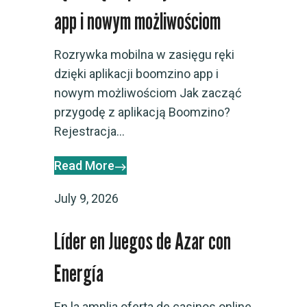
app i nowym możliwościom
Rozrywka mobilna w zasięgu ręki
dzięki aplikacji boomzino app i
nowym możliwościom Jak zacząć
przygodę z aplikacją Boomzino?
Rejestracja...
Read More
July 9, 2026
Líder en Juegos de Azar con
Energía
En la amplia oferta de casinos online