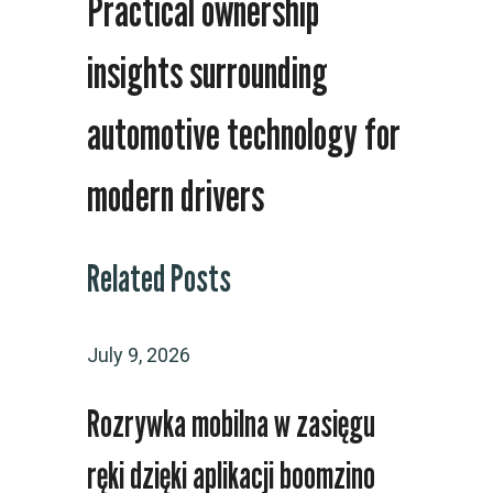
Practical ownership
insights surrounding
automotive technology for
modern drivers
Related Posts
July 9, 2026
Rozrywka mobilna w zasięgu
ręki dzięki aplikacji boomzino