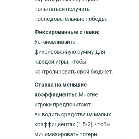
попытаться получить
последовательные победы.
Фиксированные ставки:
Устанавливайте
фиксированную сумму для
каждой игры, чтобы
контролировать свой бюджет.
Ставка на меньшие
коэффициенты:
Многие
игроки предпочитают
выводить средства на малых
коэффициентах (1.5-2), чтобы
минимизировать потери.