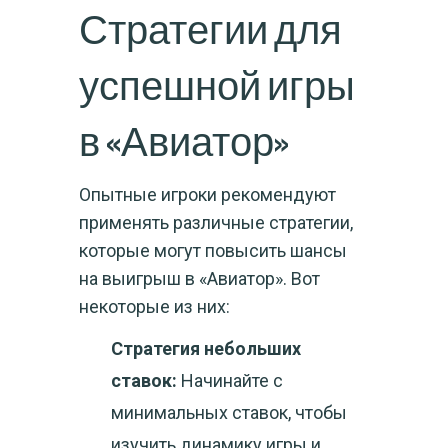
Стратегии для
успешной игры
в «Авиатор»
Опытные игроки рекомендуют
применять различные стратегии,
которые могут повысить шансы
на выигрыш в «Авиатор». Вот
некоторые из них:
Стратегия небольших
ставок:
Начинайте с
минимальных ставок, чтобы
изучить динамику игры и