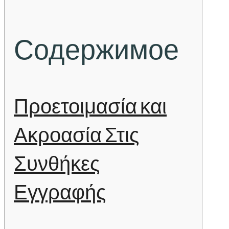
Содержимое
Προετοιμασία και
Ακροασία Στις
Συνθήκες
Εγγραφής