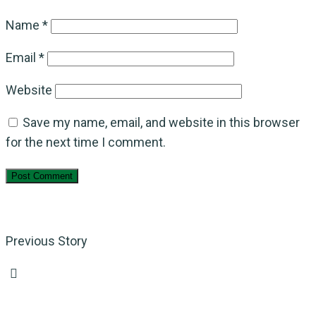
Name
*
Email
*
Website
Save my name, email, and website in this browser
for the next time I comment.
Previous Story