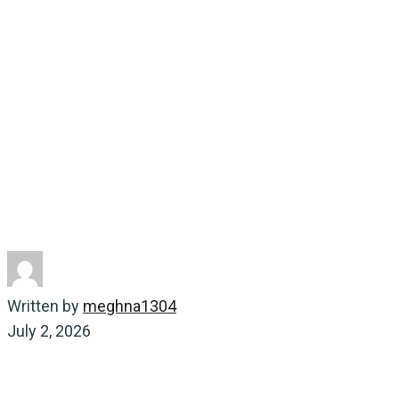
Ελλάδα
Home
Energy-saving
Εγγραφή σε Online Καζίνο στην
Ελλάδα
Written by
meghna1304
July 2, 2026