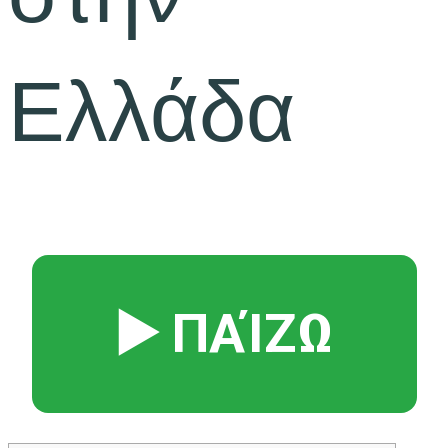
Ελλάδα
▶️ ΠΑΊΖΩ