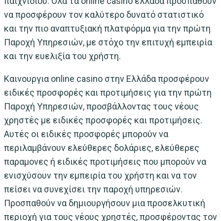
παιχνιδιού. Ολα τα online casino ελλαδα προσπαθούν
να προσφέρουν τον καλύτερο δυνατό στατιστικό
και την πιο αναπτυξιακή πλατφόρμα για την πρώτη
Παροχή Υπηρεσιών, με στόχο την επιτυχή εμπειρία
και την ευελιξία του χρήστη.
Καινουργια online casino στην Ελλάδα προσφέρουν
ειδικές προσφορές και προτιμήσεις για την πρώτη
Παροχή Υπηρεσιών, προσβάλλοντας τους νέους
χρηστές με ειδικές προσφορές και προτιμήσεις.
Αυτές οι ειδικές προσφορές μπορούν να
περιλαμβάνουν ελεύθερες δολάριες, ελεύθερες
παραμονες ή ειδικές προτιμήσεις που μπορούν να
ενισχύσουν την εμπειρία του χρήστη και να τον
πείσει να συνεχίσει την παροχή υπηρεσιών.
Προσπαθούν να δημιουργήσουν μια προσελκυτική
περιοχή για τους νέους χρηστές, προσφέροντας τον