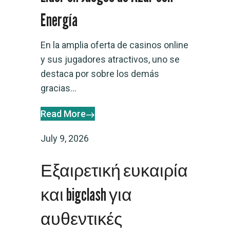
Energía
En la amplia oferta de casinos online
y sus jugadores atractivos, uno se
destaca por sobre los demás
gracias...
Read More
July 9, 2026
Εξαιρετική ευκαιρία
και bigclash για
αυθεντικές