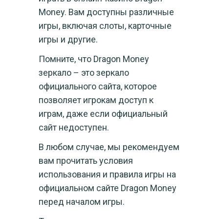
Money. Вам доступны различные
игры, включая слоты, карточные
игры и другие.
Помните, что Dragon Money
зеркало – это зеркало
официального сайта, которое
позволяет игрокам доступ к
играм, даже если официальный
сайт недоступен.
В любом случае, мы рекомендуем
вам прочитать условия
использования и правила игры на
официальном сайте Dragon Money
перед началом игры.