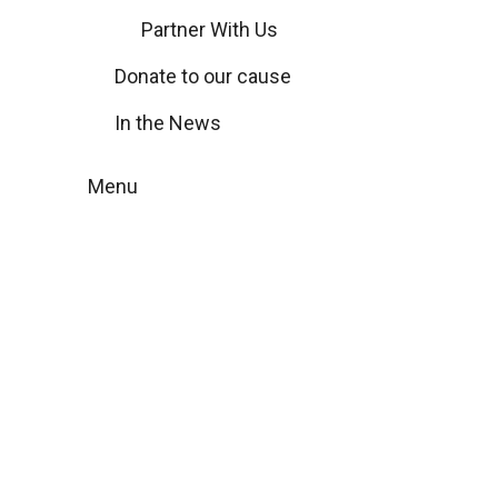
Partner With Us
Donate to our cause
In the News
Menu
Онлайн
казино