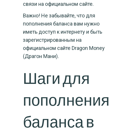
связи на официальном сайте.
Важно! Не забывайте, что для
пополнения баланса вам нужно
иметь доступ к интернету и быть
зарегистрированным на
официальном сайте Dragon Money
(Драгон Мани).
Шаги для
пополнения
баланса в