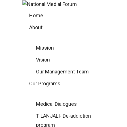
Skip
to
Home
content
About
Mission
Vision
Our Management Team
Our Programs
Medical Dialogues
TILANJALI- De-addiction
program