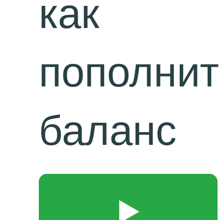
как
пополнит
баланс
▶️