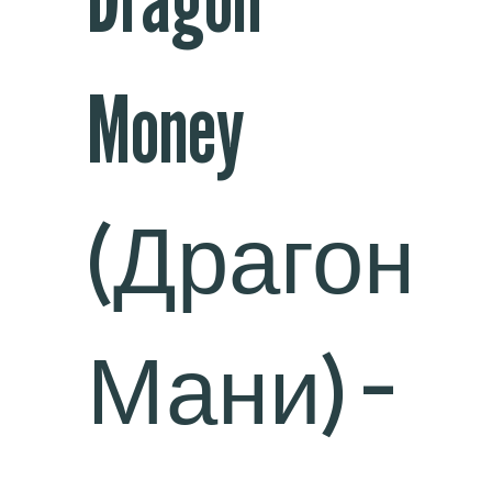
Money
(Драгон
Мани) –