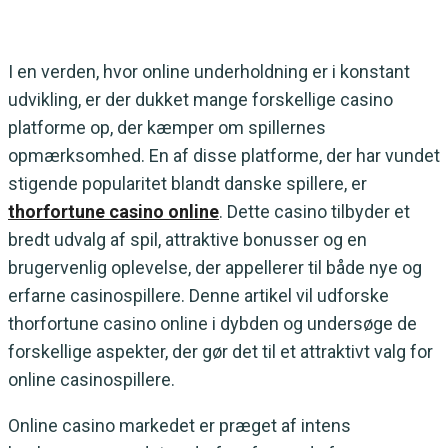
I en verden, hvor online underholdning er i konstant
udvikling, er der dukket mange forskellige casino
platforme op, der kæmper om spillernes
opmærksomhed. En af disse platforme, der har vundet
stigende popularitet blandt danske spillere, er
thorfortune casino online
. Dette casino tilbyder et
bredt udvalg af spil, attraktive bonusser og en
brugervenlig oplevelse, der appellerer til både nye og
erfarne casinospillere. Denne artikel vil udforske
thorfortune casino online i dybden og undersøge de
forskellige aspekter, der gør det til et attraktivt valg for
online casinospillere.
Online casino markedet er præget af intens