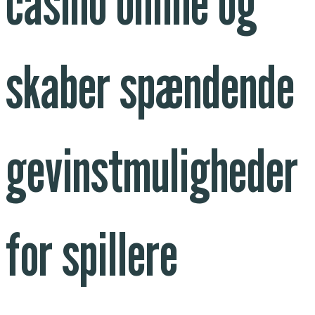
casino online og
skaber spændende
gevinstmuligheder
for spillere