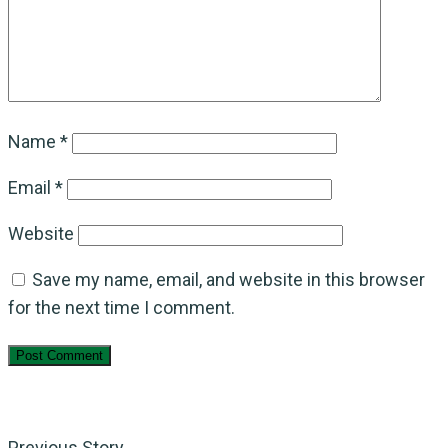
Name
*
Email
*
Website
Save my name, email, and website in this browser
for the next time I comment.
Previous Story