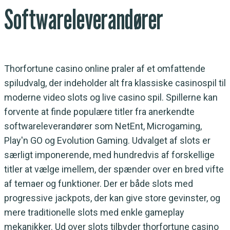
Softwareleverandører
Thorfortune casino online praler af et omfattende
spiludvalg, der indeholder alt fra klassiske casinospil til
moderne video slots og live casino spil. Spillerne kan
forvente at finde populære titler fra anerkendte
softwareleverandører som NetEnt, Microgaming,
Play'n GO og Evolution Gaming. Udvalget af slots er
særligt imponerende, med hundredvis af forskellige
titler at vælge imellem, der spænder over en bred vifte
af temaer og funktioner. Der er både slots med
progressive jackpots, der kan give store gevinster, og
mere traditionelle slots med enkle gameplay
mekanikker. Ud over slots tilbyder thorfortune casino