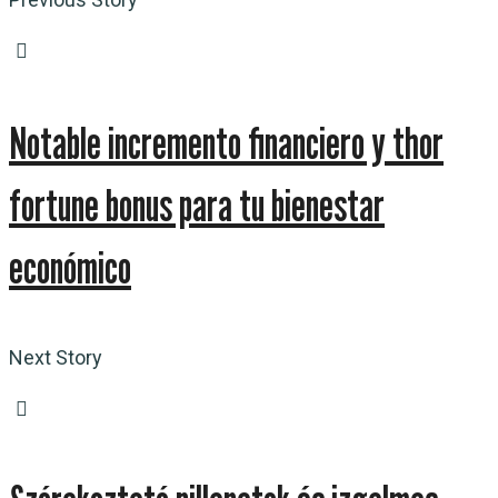
Notable incremento financiero y thor
fortune bonus para tu bienestar
económico
Next Story