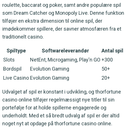
roulette, baccarat og poker, samt andre populære spil
som Dream Catcher og Monopoly Live. Denne funktion
tilføjer en ekstra dimension til online spil, der
imødekommer spillere, der savner atmosfæren fra et
traditionelt casino.
Spiltype
Softwareleverandør
Antal spil
Slots
NetEnt, Microgaming, Play'n GO
+300
Bordspil
Evolution Gaming
50+
Live Casino
Evolution Gaming
20+
Udvalget af spil er konstant i udvikling, og thorfortune
casino online tilføjer regelmæssigt nye titler til sin
portefølje for at holde spillerne engagerede og
underholdt. Med et så bredt udvalg af spil er der altid
noget nyt at opdage på thorfortune casino online.