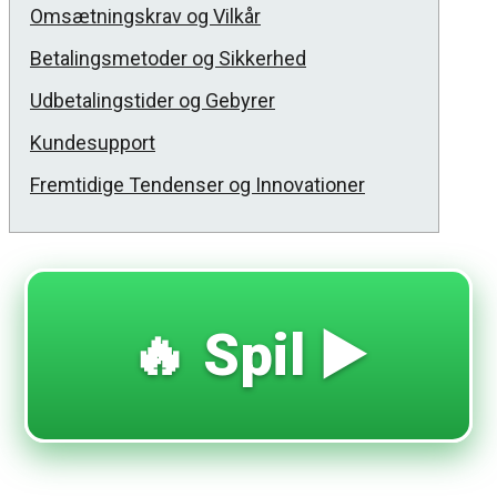
Omsætningskrav og Vilkår
Betalingsmetoder og Sikkerhed
Udbetalingstider og Gebyrer
Kundesupport
Fremtidige Tendenser og Innovationer
🔥 Spil ▶️