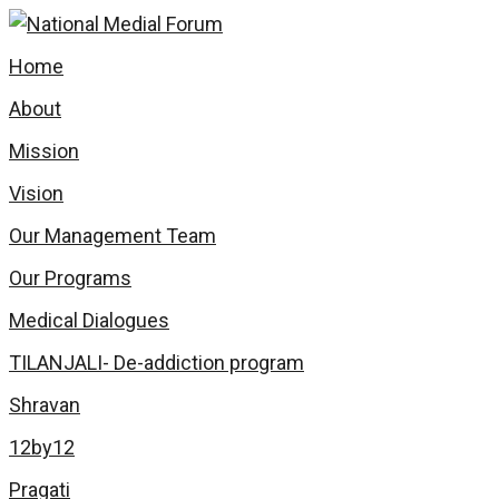
Skip
to
Home
content
About
Mission
Vision
Our Management Team
Our Programs
Medical Dialogues
TILANJALI- De-addiction program
Shravan
12by12
Pragati