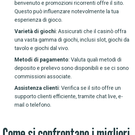
benvenuto e promozioni ricorrenti offre il sito.
Questo può influenzare notevolmente la tua
esperienza di gioco.
Varietà di giochi
: Assicurati che il casinò offra
una vasta gamma di giochi, inclusi slot, giochi da
tavolo e giochi dal vivo.
Metodi di pagamento
: Valuta quali metodi di
deposito e prelievo sono disponibili e se ci sono
commissioni associate.
Assistenza clienti
: Verifica se il sito offre un
supporto clienti efficiente, tramite chat live, e-
mail o telefono.
Come si confrontano i migliori