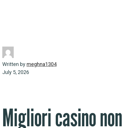
Home
Energy-saving
Migliori casino non AAMS: le
recensioni dei giocatori
Written by
meghna1304
July 5, 2026
Migliori casino non