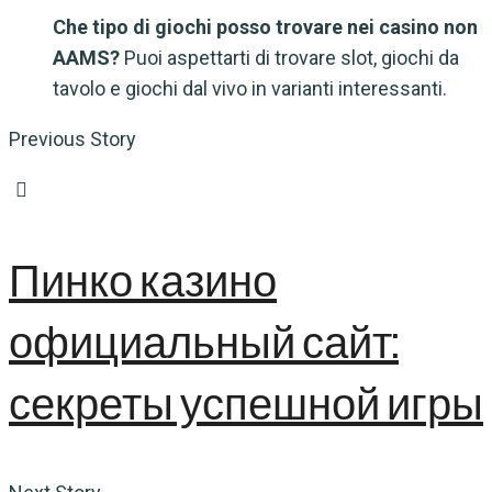
Che tipo di giochi posso trovare nei casino non
AAMS?
Puoi aspettarti di trovare slot, giochi da
tavolo e giochi dal vivo in varianti interessanti.
Previous Story
Пинко казино
официальный сайт:
секреты успешной игры