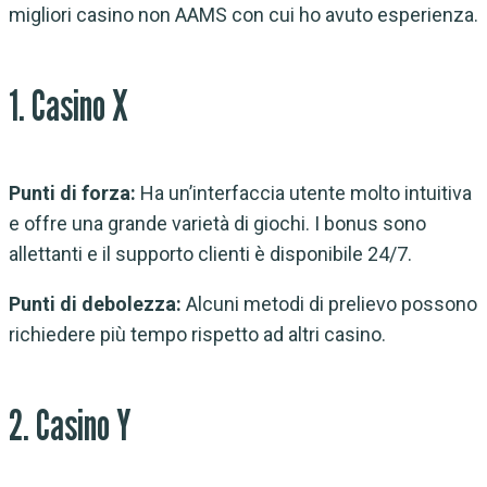
migliori casino non AAMS con cui ho avuto esperienza.
1. Casino X
Punti di forza:
Ha un’interfaccia utente molto intuitiva
e offre una grande varietà di giochi. I bonus sono
allettanti e il supporto clienti è disponibile 24/7.
Punti di debolezza:
Alcuni metodi di prelievo possono
richiedere più tempo rispetto ad altri casino.
2. Casino Y