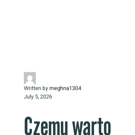
wygranych?
Home
casino
Czemu warto używać
kodu promocyjnego w Mostbet dla
wyższych wygranych?
Written by
meghna1304
July 5, 2026
Czemu warto