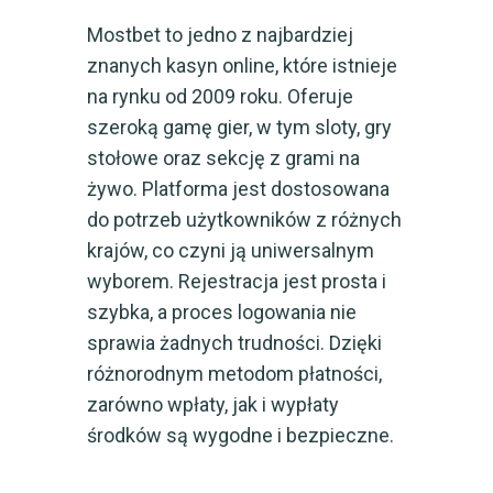
Mostbet to jedno z najbardziej
znanych kasyn online, które istnieje
na rynku od 2009 roku. Oferuje
szeroką gamę gier, w tym sloty, gry
stołowe oraz sekcję z grami na
żywo. Platforma jest dostosowana
do potrzeb użytkowników z różnych
krajów, co czyni ją uniwersalnym
wyborem. Rejestracja jest prosta i
szybka, a proces logowania nie
sprawia żadnych trudności. Dzięki
różnorodnym metodom płatności,
zarówno wpłaty, jak i wypłaty
środków są wygodne i bezpieczne.