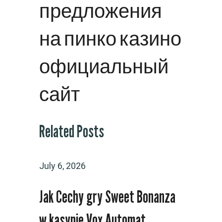
предложения
на пинко казино
официальный
сайт
Related Posts
July 6, 2026
Jak Cechy gry Sweet Bonanza
w kasynie Vox Automat