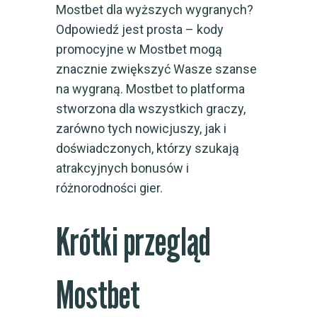
Mostbet dla wyższych wygranych?
Odpowiedź jest prosta – kody
promocyjne w Mostbet mogą
znacznie zwiększyć Wasze szanse
na wygraną. Mostbet to platforma
stworzona dla wszystkich graczy,
zarówno tych nowicjuszy, jak i
doświadczonych, którzy szukają
atrakcyjnych bonusów i
różnorodności gier.
Krótki przegląd
Mostbet