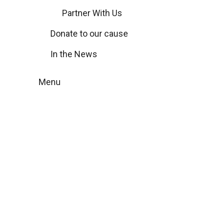
Partner With Us
Donate to our cause
In the News
Menu
Czemu warto
używać kodu