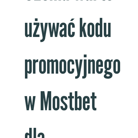
używać kodu
promocyjnego
w Mostbet
dla