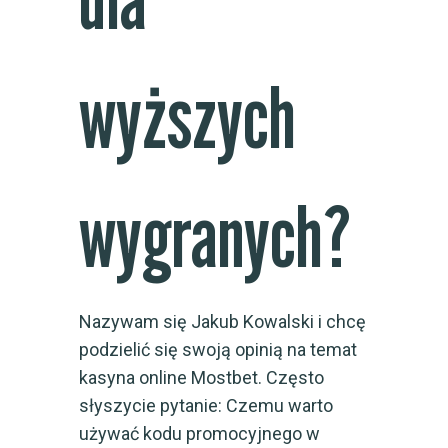
wyższych
wygranych?
Nazywam się Jakub Kowalski i chcę
podzielić się swoją opinią na temat
kasyna online Mostbet. Często
słyszycie pytanie: Czemu warto
używać kodu promocyjnego w