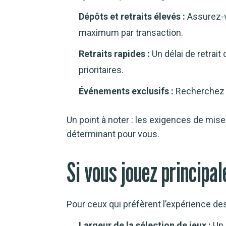
Dépôts et retraits élevés :
Assurez-v
maximum par transaction.
Retraits rapides :
Un délai de retrait
prioritaires.
Événements exclusifs :
Recherchez d
Un point à noter : les exigences de mise 
déterminant pour vous.
Si vous jouez principa
Pour ceux qui préfèrent l’expérience des 
Largeur de la sélection de jeux :
Un 