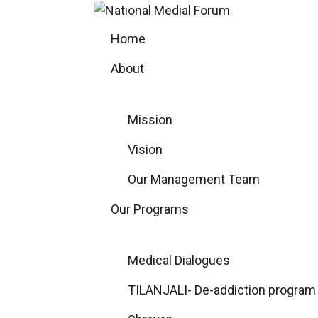
Skip
to
Home
content
About
Mission
Vision
Our Management Team
Our Programs
Medical Dialogues
TILANJALI- De-addiction program