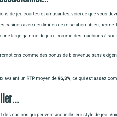
ions de jeu courtes et amusantes, voici ce que vous devr
s casinos avec des limites de mise abordables, permett
ir une large gamme de jeux, comme des machines à sous e
romotions comme des bonus de bienvenue sans exigenc
jeux avaient un RTP moyen de
96,3%
, ce qui est assez com
oller…
des casinos qui peuvent accueillir leur style de jeu. Voici