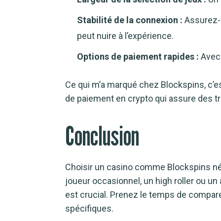
Stabilité de la connexion :
Assurez-v
peut nuire à l’expérience.
Options de paiement rapides :
Avec 
Ce qui m’a marqué chez Blockspins, c’es
de paiement en crypto qui assure des t
Conclusion
Choisir un casino comme Blockspins néc
joueur occasionnel, un high roller ou un 
est crucial. Prenez le temps de comparer
spécifiques.