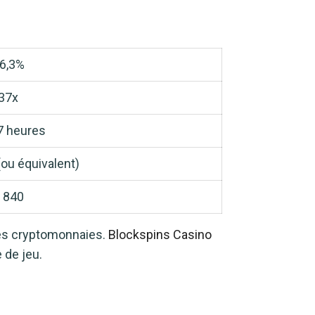
6,3%
37x
7 heures
ou équivalent)
 840
 les cryptomonnaies.
Blockspins Casino
 de jeu.