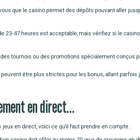
ous que le casino permet des dépôts pouvant aller jusqu
 de 23-47 heures est acceptable, mais vérifiez si le casin
es tournois ou des promotions spécialement conçus pou
peuvent être plus strictes pour les bonus, allant parfois 
lement en direct…
jeux en direct, voici ce qu’il faut prendre en compte :
bon casino doit offrir au moins 20 jeux de croupiers en di