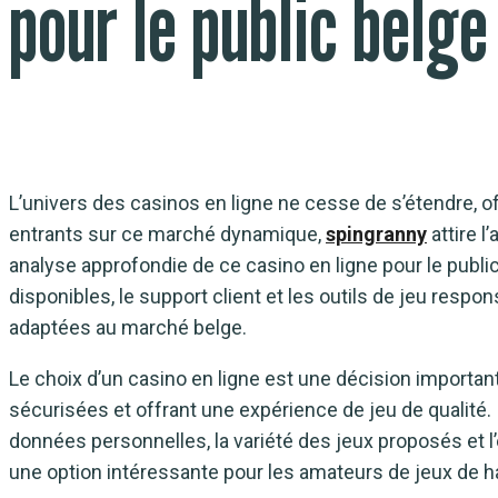
pour le public belge
L’univers des casinos en ligne ne cesse de s’étendre, of
entrants sur ce marché dynamique,
spingranny
attire l
analyse approfondie de ce casino en ligne pour le public
disponibles, le support client et les outils de jeu resp
adaptées au marché belge.
Le choix d’un casino en ligne est une décision importa
sécurisées et offrant une expérience de jeu de qualité. 
données personnelles, la variété des jeux proposés et l’
une option intéressante pour les amateurs de jeux de h