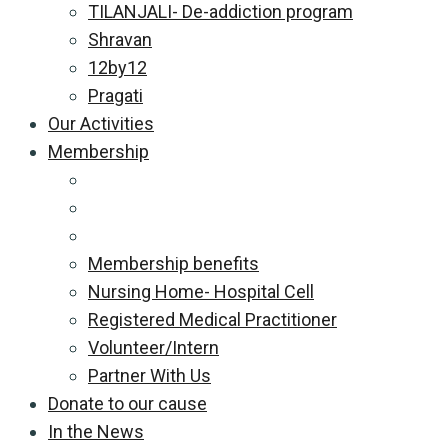
TILANJALI- De-addiction program
Shravan
12by12
Pragati
Our Activities
Membership
Membership benefits
Nursing Home- Hospital Cell
Registered Medical Practitioner
Volunteer/Intern
Partner With Us
Donate to our cause
In the News