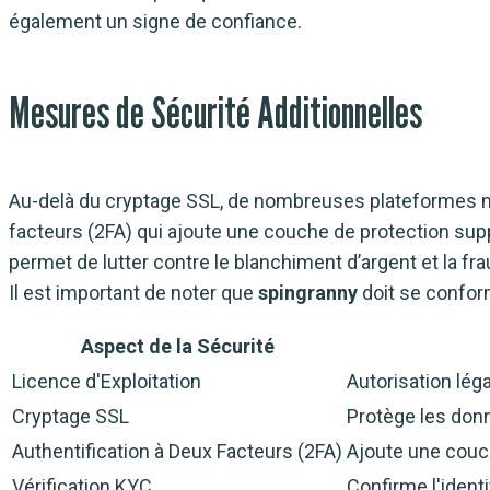
également un signe de confiance.
Mesures de Sécurité Additionnelles
Au-delà du cryptage SSL, de nombreuses plateformes met
facteurs (2FA) qui ajoute une couche de protection su
permet de lutter contre le blanchiment d’argent et la fra
Il est important de noter que
spingranny
doit se confor
Aspect de la Sécurité
Licence d'Exploitation
Autorisation lég
Cryptage SSL
Protège les donn
Authentification à Deux Facteurs (2FA)
Ajoute une couc
Vérification KYC
Confirme l'identi