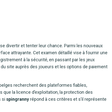
se divertir et tenter leur chance. Parmi les nouveaux
erface attrayante. Cet examen détaillé vise à fournir une
gistrement à la sécurité, en passant par les jeux
e du site auprès des joueurs et les options de paiement
 belges recherchent des plateformes fiables,
 que la licence d’exploitation, la protection des
s si
spingranny
répond à ces critères et s’il représente