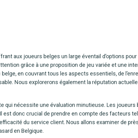
frant aux joueurs belges un large éventail d’options pour 
’attention grâce à une proposition de jeu variée et une int
 belge, en couvrant tous les aspects essentiels, de l’enre
onsable. Nous explorerons également la réputation actuell
nte qui nécessite une évaluation minutieuse. Les joueurs
Il est donc crucial de prendre en compte des facteurs tels
efficacité du service client. Nous allons examiner de prè
asard en Belgique.