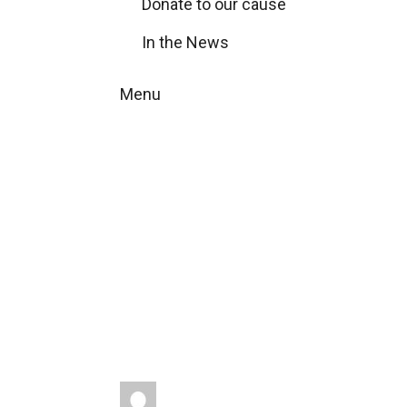
Donate to our cause
In the News
Menu
La Impo
Transparenci
Home
Energy-saving
La