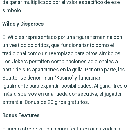
de ganar multiplicado por el valor específico de ese
símbolo.
Wilds y Disperses
El Wild es representado por una figura femenina con
un vestido coloridos, que funciona tanto como el
tradicional como un reemplazo para otros simbolos.
Los Jokers permiten combinaciones adicionales a
partir de sus apariciones en la grilla. Por otra parte, los
Scatter se denominan “Kasino” y funcionan
igualmente para expandir posibilidades. Al ganar tres o
más dispersos en una rueda consecutiva, el jugador
entrará al Bonus de 20 giros gratuitos.
Bonus Features
El juego ofrece varios bonus features que ayudan a