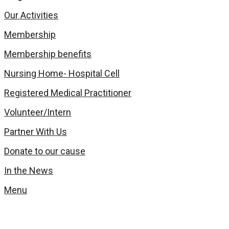
Our Activities
Membership
Membership benefits
Nursing Home- Hospital Cell
Registered Medical Practitioner
Volunteer/Intern
Partner With Us
Donate to our cause
In the News
Menu