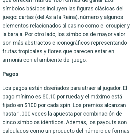
símbolos básicos incluyen las figuras clásicas del
juego: cartas (del As a la Reina), número y algunos
elementos relacionados al casino como el croupier y
la baraja. Por otro lado, los símbolos de mayor valor
son más abstractos e iconográficos representando
frutas tropicales y flores que parecen estar en
armonía con el ambiente del juego.
Pagos
Los pagos están diseñados para atraer al jugador. El
pago mínimo es $0,10 por rueda y el máximo está
fijado en $100 por cada spin. Los premios alcanzan
hasta 1.000 veces la apuesta por combinación de
cinco símbolos idénticos. Además, los payouts son
calculados como un producto del número de formas