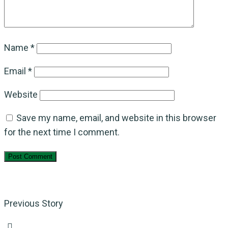
Name
*
Email
*
Website
Save my name, email, and website in this browser
for the next time I comment.
Previous Story