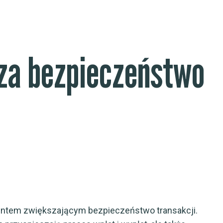
sza bezpieczeństwo
mentem zwiększającym bezpieczeństwo transakcji.