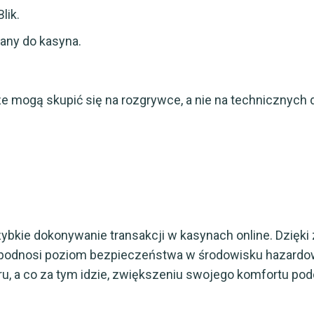
lik.
any do kasyna.
e mogą skupić się na rozgrywce, a nie na technicznych d
szybkie dokonywanie transakcji w kasynach online. Dzi
o podnosi poziom bezpieczeństwa w środowisku hazardow
a co za tym idzie, zwiększeniu swojego komfortu pod