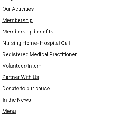
Our Activities
Membership
Membership benefits
Nursing Home- Hospital Cell
Registered Medical Practitioner
Volunteer/Intern
Partner With Us
Donate to our cause
In the News
Menu