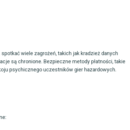
spotkać wiele zagrożeń, takich jak kradzież danych
acje są chronione. Bezpieczne metody płatności, takie
pokoju psychicznego uczestników gier hazardowych.
ne: