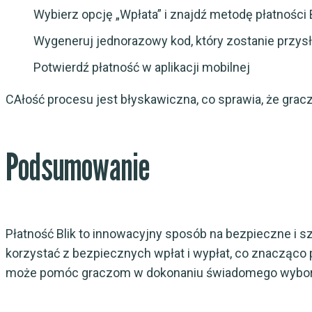
Wybierz opcję „Wpłata” i znajdź metodę płatności B
Wygeneruj jednorazowy kod, który zostanie przysł
Potwierdź płatność w aplikacji mobilnej
CAłość procesu jest błyskawiczna, co sprawia, że gracz
Podsumowanie
Płatność Blik to innowacyjny sposób na bezpieczne i 
korzystać z bezpiecznych wpłat i wypłat, co znacząc
może pomóc graczom w dokonaniu świadomego wyboru, 