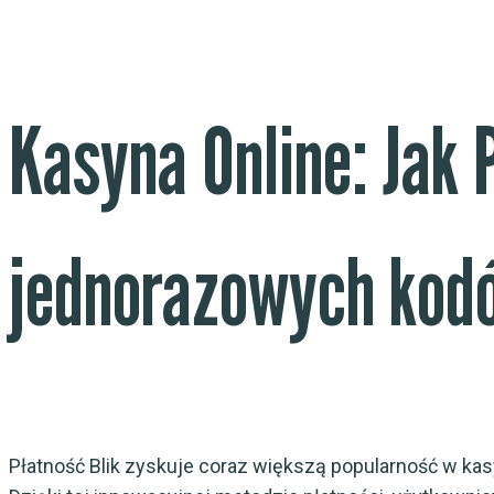
Kasyna Online: Jak
jednorazowych kod
Płatność Blik zyskuje coraz większą popularność w ka