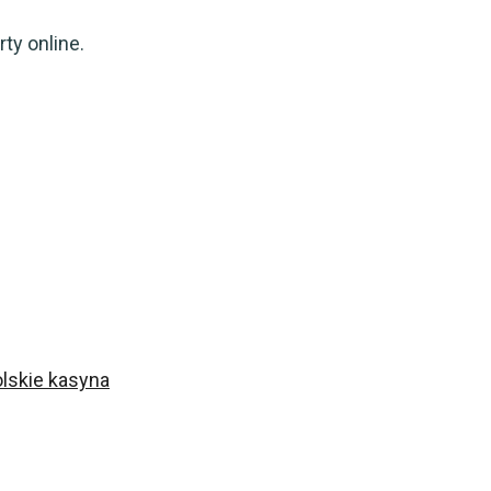
ty online.
lskie kasyna