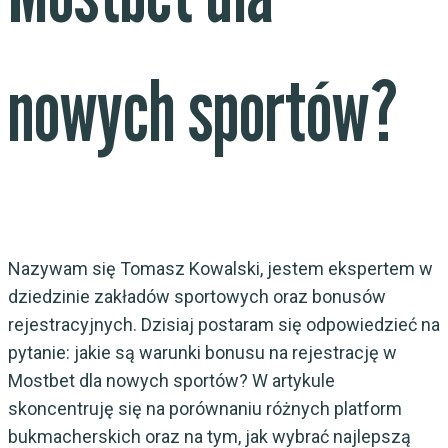
nowych sportów?
Nazywam się Tomasz Kowalski, jestem ekspertem w
dziedzinie zakładów sportowych oraz bonusów
rejestracyjnych. Dzisiaj postaram się odpowiedzieć na
pytanie: jakie są warunki bonusu na rejestrację w
Mostbet dla nowych sportów? W artykule
skoncentruję się na porównaniu różnych platform
bukmacherskich oraz na tym, jak wybrać najlepszą