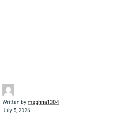
nowych sportów?
Home
Energy-saving
Jakie są warunki bonusu na
rejestrację w Mostbet dla nowych sportów?
Written by
meghna1304
July 5, 2026