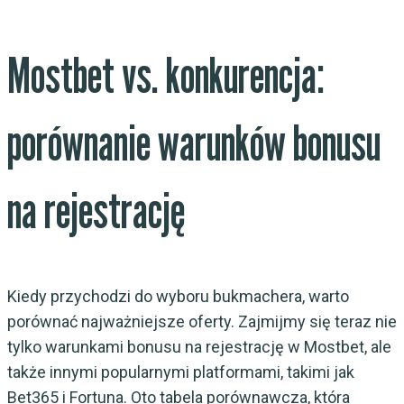
Mostbet vs. konkurencja:
porównanie warunków bonusu
na rejestrację
Kiedy przychodzi do wyboru bukmachera, warto
porównać najważniejsze oferty. Zajmijmy się teraz nie
tylko warunkami bonusu na rejestrację w Mostbet, ale
także innymi popularnymi platformami, takimi jak
Bet365 i Fortuna. Oto tabela porównawcza, która