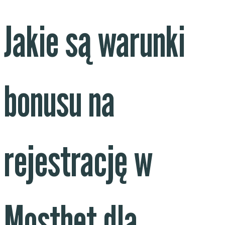
Jakie są warunki
bonusu na
rejestrację w
Mostbet dla