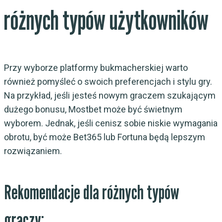
różnych typów użytkowników
Przy wyborze platformy bukmacherskiej warto
również pomyśleć o swoich preferencjach i stylu gry.
Na przykład, jeśli jesteś nowym graczem szukającym
dużego bonusu, Mostbet może być świetnym
wyborem. Jednak, jeśli cenisz sobie niskie wymagania
obrotu, być może Bet365 lub Fortuna będą lepszym
rozwiązaniem.
Rekomendacje dla różnych typów
graczy: