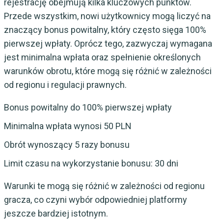
rejestrację obejmują kilka kluczowych punktów.
Przede wszystkim, nowi użytkownicy mogą liczyć na
znaczący bonus powitalny, który często sięga 100%
pierwszej wpłaty. Oprócz tego, zazwyczaj wymagana
jest minimalna wpłata oraz spełnienie określonych
warunków obrotu, które mogą się różnić w zależności
od regionu i regulacji prawnych.
Bonus powitalny do 100% pierwszej wpłaty
Minimalna wpłata wynosi 50 PLN
Obrót wynoszący 5 razy bonusu
Limit czasu na wykorzystanie bonusu: 30 dni
Warunki te mogą się różnić w zależności od regionu
gracza, co czyni wybór odpowiedniej platformy
jeszcze bardziej istotnym.