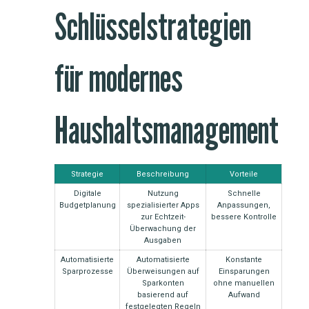
Schlüsselstrategien
für modernes
Haushaltsmanagement
Strategie
Beschreibung
Vorteile
Digitale
Nutzung
Schnelle
Budgetplanung
spezialisierter Apps
Anpassungen,
zur Echtzeit-
bessere Kontrolle
Überwachung der
Ausgaben
Automatisierte
Automatisierte
Konstante
Sparprozesse
Überweisungen auf
Einsparungen
Sparkonten
ohne manuellen
basierend auf
Aufwand
festgelegten Regeln