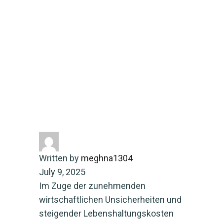
Deutschland
Home
Energy-saving
Innovative
Ansätze für ein effizientes
Haushaltsmanagement in
Deutschland
Written by
meghna1304
July 9, 2025
Im Zuge der zunehmenden
wirtschaftlichen Unsicherheiten und
steigender Lebenshaltungskosten