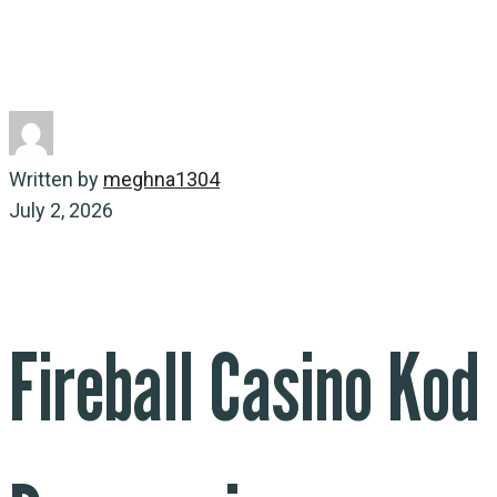
Home
Energy-saving
Fireball Casino Kod Promocyjny w
Polsce – Kompletny przewodnik po promocjach i
bonusach
Written by
meghna1304
July 2, 2026
Fireball Casino Kod