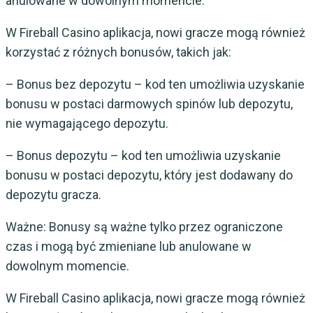
anulowane w dowolnym momencie.
W Fireball Casino aplikacja, nowi gracze mogą również
korzystać z różnych bonusów, takich jak:
– Bonus bez depozytu – kod ten umożliwia uzyskanie
bonusu w postaci darmowych spinów lub depozytu,
nie wymagającego depozytu.
– Bonus depozytu – kod ten umożliwia uzyskanie
bonusu w postaci depozytu, który jest dodawany do
depozytu gracza.
Ważne: Bonusy są ważne tylko przez ograniczone
czas i mogą być zmieniane lub anulowane w
dowolnym momencie.
W Fireball Casino aplikacja, nowi gracze mogą również