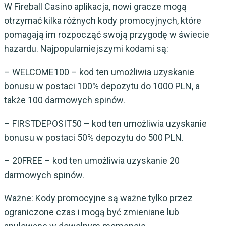
W Fireball Casino aplikacja, nowi gracze mogą
otrzymać kilka różnych kody promocyjnych, które
pomagają im rozpocząć swoją przygodę w świecie
hazardu. Najpopularniejszymi kodami są:
– WELCOME100 – kod ten umożliwia uzyskanie
bonusu w postaci 100% depozytu do 1000 PLN, a
także 100 darmowych spinów.
– FIRSTDEPOSIT50 – kod ten umożliwia uzyskanie
bonusu w postaci 50% depozytu do 500 PLN.
– 20FREE – kod ten umożliwia uzyskanie 20
darmowych spinów.
Ważne: Kody promocyjne są ważne tylko przez
ograniczone czas i mogą być zmieniane lub