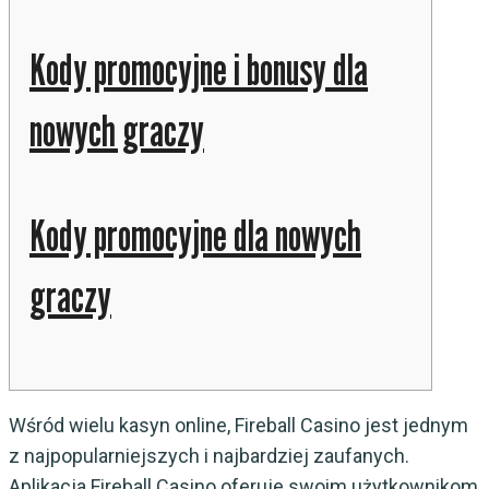
Kody promocyjne i bonusy dla
nowych graczy
Kody promocyjne dla nowych
graczy
Wśród wielu kasyn online, Fireball Casino jest jednym
z najpopularniejszych i najbardziej zaufanych.
Aplikacja Fireball Casino oferuje swoim użytkownikom