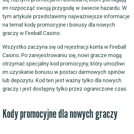
im rozpocząć swoją przygodę w świecie hazardu. W
tym artykule przedstawimy najważniejsze informacje
na temat kody promocyjne i bonusy dla nowych
graczy w Fireball Casino.
Wszystko zaczyna się od rejestracji konta w Fireball
Casino. Po zarejestrowaniu się, nowi gracze mogą
otrzymać specjalny kod promocyjny, który umożliwi
im uzyskanie bonusu w postaci darmowych spinów
lub depozytu. Kod ten jest ważny tylko dla nowych
graczy i jest dostępny tylko przez ograniczone czas.
Kody promocyjne dla nowych graczy