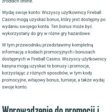
źródłach online.
Wydaj swoje konto: Wszyscy użytkownicy Fireball
Casino mogą uzyskać bonus, który jest dostępny po
wydaniu swojego konta. Ten bonus może być
wykorzystany do gry w różne gry hazardowe.
W tym przewodniku przedstawimy kompletną
informację o kodach promocyjnych i bonusach
dostępnych w Fireball Casino. Wszyscy użytkownicy
kasyna mogą uzyskać te bonusy i promocje,
korzystając z różnych sposobów, w tym kody
promocyjne, witajowy bonus, turnieje, a także wydaj
swoje konto.
Wprowadzenie do promocji i