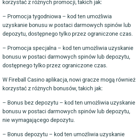
korzystać z różnych promocji, takich jak:
– Promocja tygodniowa – kod ten umożliwia
uzyskanie bonusu w postaci darmowych spinów lub
depozytu, dostępnego tylko przez ograniczone czas.
– Promocja specjalna – kod ten umożliwia uzyskanie
bonusu w postaci darmowych spinów lub depozytu,
dostępnego tylko przez ograniczone czas.
W Fireball Casino aplikacja, nowi gracze mogą również
korzystać z różnych bonusów, takich jak:
– Bonus bez depozytu – kod ten umożliwia uzyskanie
bonusu w postaci darmowych spinów lub depozytu,
nie wymagającego depozytu.
– Bonus depozytu – kod ten umożliwia uzyskanie