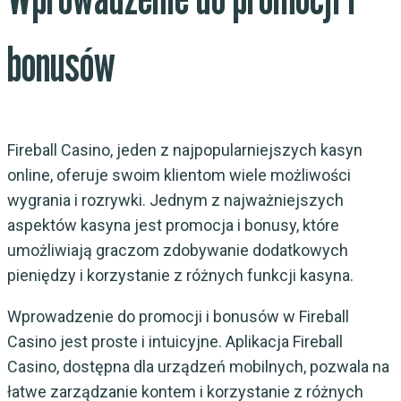
bonusów
Fireball Casino, jeden z najpopularniejszych kasyn
online, oferuje swoim klientom wiele możliwości
wygrania i rozrywki. Jednym z najważniejszych
aspektów kasyna jest promocja i bonusy, które
umożliwiają graczom zdobywanie dodatkowych
pieniędzy i korzystanie z różnych funkcji kasyna.
Wprowadzenie do promocji i bonusów w Fireball
Casino jest proste i intuicyjne. Aplikacja Fireball
Casino, dostępna dla urządzeń mobilnych, pozwala na
łatwe zarządzanie kontem i korzystanie z różnych