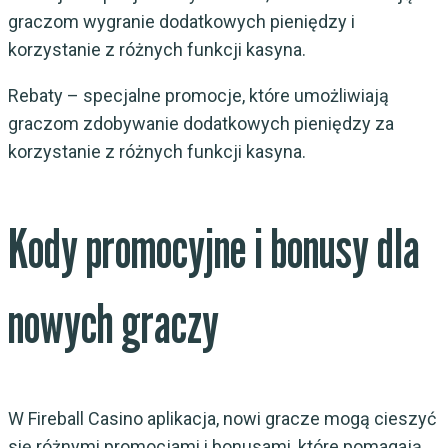
graczom wygranie dodatkowych pieniędzy i
korzystanie z różnych funkcji kasyna.
Rebaty – specjalne promocje, które umożliwiają
graczom zdobywanie dodatkowych pieniędzy za
korzystanie z różnych funkcji kasyna.
Kody promocyjne i bonusy dla
nowych graczy
W Fireball Casino aplikacja, nowi gracze mogą cieszyć
się różnymi promocjami i bonusami, które pomagają