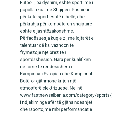
Futbolli, pa dyshim, është sporti më i
popullarizuar në Shqipëri. Pashioni
për këtë sport është i thellë, dhe
përkrahja për kombëtaren shqiptare
është e jashtëzakonshme.
Përfaqësuesja kuq e zi, me lojtarët e
talentuar që ka, vazhdon të
frymëzojë një brez të ri
sportdashësish. Gara për kualifikim
në turne të rëndësishëm si
Kampionati Evropian dhe Kampionati
Botëror gjithmonë krijon një
atmosferë elektrizuese. Ne, në
www.fastnewsalbania.com/category/sports/,
i ndjekim nga afër të gjitha ndeshjet
dhe raportojmë mbi performancat e