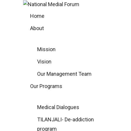
Skip
to
Home
content
About
Mission
Vision
Our Management Team
Our Programs
Medical Dialogues
TILANJALI- De-addiction
program