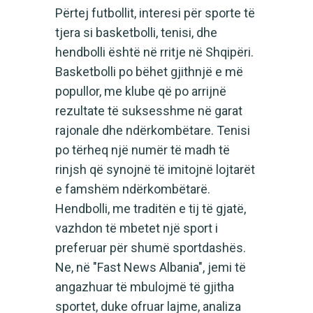
Përtej futbollit, interesi për sporte të
tjera si basketbolli, tenisi, dhe
hendbolli është në rritje në Shqipëri.
Basketbolli po bëhet gjithnjë e më
popullor, me klube që po arrijnë
rezultate të suksesshme në garat
rajonale dhe ndërkombëtare. Tenisi
po tërheq një numër të madh të
rinjsh që synojnë të imitojnë lojtarët
e famshëm ndërkombëtarë.
Hendbolli, me traditën e tij të gjatë,
vazhdon të mbetet një sport i
preferuar për shumë sportdashës.
Ne, në "Fast News Albania", jemi të
angazhuar të mbulojmë të gjitha
sportet, duke ofruar lajme, analiza