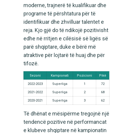
moderne, trajnerë të kualifikuar dhe
programe të përshtatura për të
identifikuar dhe zhvilluar talentet e
reja. Kjo gjë do të ndikojë pozitivisht
edhe në rritjen e cilësisë së ligës së
parë shqiptare, duke e bërë më
atraktive për lojtarë të huaj dhe për
tifozë.
Sezoni
Kampionati
Pozicioni
Pikë
2022-2023
Superliga
1
72
2021-2022
Superliga
2
68
2020-2021
Superliga
3
62
Të dhënat e mësipërme tregojnë një
tendencë pozitive në performancat
e klubeve shqiptare në kampionatin