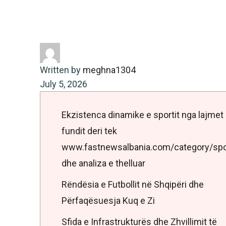
fundit deri tek
www.fastnewsalbania.com/category/sports/
dhe analiza e thelluar
Written by
meghna1304
July 5, 2026
Ekzistenca dinamike e sportit nga lajmet
fundit deri tek
www.fastnewsalbania.com/category/spo
dhe analiza e thelluar
Rëndësia e Futbollit në Shqipëri dhe
Përfaqësuesja Kuq e Zi
Sfida e Infrastrukturës dhe Zhvillimit të