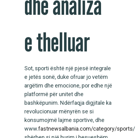
dhe analiza
e thelluar
Sot, sporti është një pjesë integrale
e jetës sonë, duke ofruar jo vetëm
argëtim dhe emocione, por edhe një
platformë për unitet dhe
bashkëpunim. Ndërfaqja digjitale ka
revolucionuar mënyrën se si
konsumojmë lajme sportive, dhe
www.
fastnewsalbania.com/category/sports
/
shërben si një burim i besueshëm