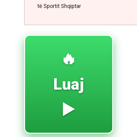
të Sportit Shqiptar
🔥
Luaj
▶️