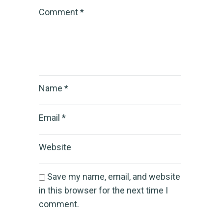
Comment
*
Name
*
Email
*
Website
Save my name, email, and website
in this browser for the next time I
comment.