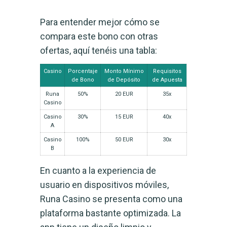
Para entender mejor cómo se
compara este bono con otras
ofertas, aquí tenéis una tabla:
Casino
Porcentaje
Monto Mínimo
Requisitos
de Bono
de Depósito
de Apuesta
Runa
50%
20 EUR
35x
Casino
Casino
30%
15 EUR
40x
A
Casino
100%
50 EUR
30x
B
En cuanto a la experiencia de
usuario en dispositivos móviles,
Runa Casino se presenta como una
plataforma bastante optimizada. La