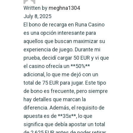
Written by
meghna1304
July 8, 2025
El bono de recarga en Runa Casino
es una opción interesante para
aquellos que buscan maximizar su
experiencia de juego. Durante mi
prueba, decidí cargar 50 EUR y vi que
el casino ofrecía un **50%**
adicional, lo que me dejó con un
total de 75 EUR para jugar. Este tipo
de bono es frecuente, pero siempre
hay detalles que marcan la
diferencia. Además, el requisito de
apuesta es de **35x**, lo que
significa que debía apostar un total
de 2.625 EUR antes de poder retirar