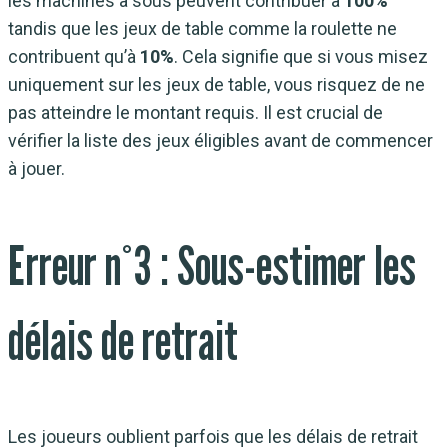
les machines à sous peuvent contribuer à
100%
tandis que les jeux de table comme la roulette ne
contribuent qu’à
10%
. Cela signifie que si vous misez
uniquement sur les jeux de table, vous risquez de ne
pas atteindre le montant requis. Il est crucial de
vérifier la liste des jeux éligibles avant de commencer
à jouer.
Erreur n°3 : Sous-estimer les
délais de retrait
Les joueurs oublient parfois que les délais de retrait