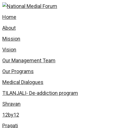
Skip
to
Home
content
About
Mission
Vision
Our Management Team
Our Programs
Medical Dialogues
TILANJALI- De-addiction program
Shravan
12by12
Pragati