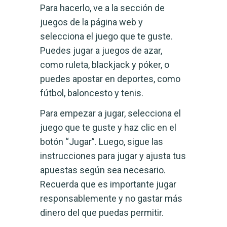
Para hacerlo, ve a la sección de
juegos de la página web y
selecciona el juego que te guste.
Puedes jugar a juegos de azar,
como ruleta, blackjack y póker, o
puedes apostar en deportes, como
fútbol, baloncesto y tenis.
Para empezar a jugar, selecciona el
juego que te guste y haz clic en el
botón “Jugar”. Luego, sigue las
instrucciones para jugar y ajusta tus
apuestas según sea necesario.
Recuerda que es importante jugar
responsablemente y no gastar más
dinero del que puedas permitir.