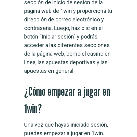
sección de inicio de sesión de la
página web de 1win y proporciona tu
dirección de correo electrónico y
contraseña. Luego, haz clic en el
botón “Iniciar sesión” y podrás
acceder a las diferentes secciones
de la página web, como el casino en
línea, las apuestas deportivas y las
apuestas en general.
¿Cómo empezar a jugar en
1win?
Una vez que hayas iniciado sesión,
puedes empezar a jugar en 1win.