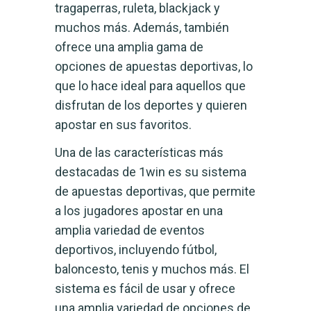
tragaperras, ruleta, blackjack y
muchos más. Además, también
ofrece una amplia gama de
opciones de apuestas deportivas, lo
que lo hace ideal para aquellos que
disfrutan de los deportes y quieren
apostar en sus favoritos.
Una de las características más
destacadas de 1win es su sistema
de apuestas deportivas, que permite
a los jugadores apostar en una
amplia variedad de eventos
deportivos, incluyendo fútbol,
baloncesto, tenis y muchos más. El
sistema es fácil de usar y ofrece
una amplia variedad de opciones de