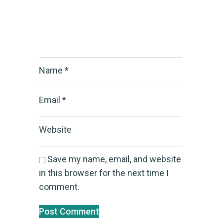
Name
*
Email
*
Website
Save my name, email, and website
in this browser for the next time I
comment.