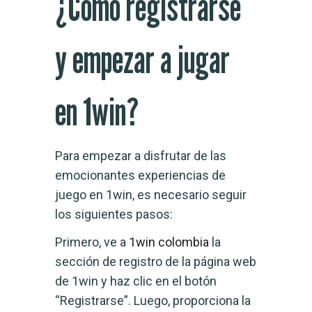
¿Cómo registrarse
y empezar a jugar
en 1win?
Para empezar a disfrutar de las
emocionantes experiencias de
juego en 1win, es necesario seguir
los siguientes pasos:
Primero, ve a
1win colombia
la
sección de registro de la página web
de 1win y haz clic en el botón
“Registrarse”. Luego, proporciona la