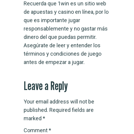
Recuerda que 1win es un sitio web
de apuestas y casino en línea, por lo
que es importante jugar
responsablemente y no gastar más
dinero del que puedas permitir.
Asegúrate de leer y entender los
términos y condiciones de juego
antes de empezar a jugar.
Leave a Reply
Your email address will not be
published.
Required fields are
marked
*
Comment
*