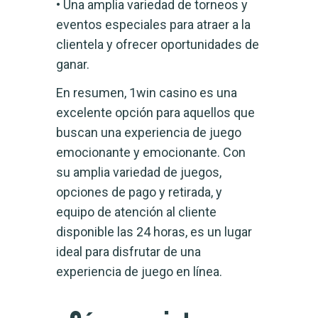
• Una amplia variedad de torneos y
eventos especiales para atraer a la
clientela y ofrecer oportunidades de
ganar.
En resumen, 1win casino es una
excelente opción para aquellos que
buscan una experiencia de juego
emocionante y emocionante. Con
su amplia variedad de juegos,
opciones de pago y retirada, y
equipo de atención al cliente
disponible las 24 horas, es un lugar
ideal para disfrutar de una
experiencia de juego en línea.