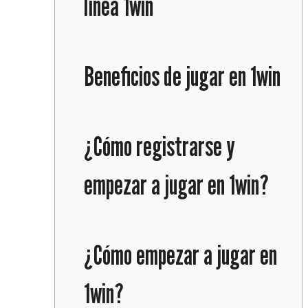
línea 1win
Beneficios de jugar en 1win
¿Cómo registrarse y
empezar a jugar en 1win?
¿Cómo empezar a jugar en
1win?