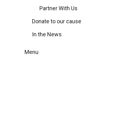
Partner With Us
Donate to our cause
In the News
Menu
1win – Todo
lo que