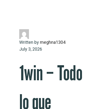
Home
Energy-saving
1win – Todo lo
que necesitas saber sobre el casino
en línea 1win
Written by
meghna1304
July 3, 2026
1win – Todo
lo que