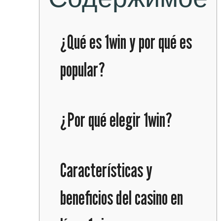
¿Qué es 1win y por qué es
popular?
¿Por qué elegir 1win?
Características y
beneficios del casino en