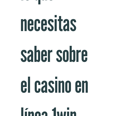
necesitas
saber sobre
el casino en
línea 1win