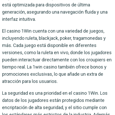
está optimizada para dispositivos de última
generación, asegurando una navegación fluida y una
interfaz intuitiva.
El casino 1Win cuenta con una variedad de juegos,
incluyendo ruleta, blackjack, poker, tragamonedas y
más. Cada juego está disponible en diferentes
versiones, como la ruleta en vivo, donde los jugadores
pueden interactuar directamente con los croupiers en
tiempo real. La 1win casino también ofrece bonos y
promociones exclusivas, lo que añade un extra de
atracción para los usuarios.
La seguridad es una prioridad en el casino 1Win. Los
datos de los jugadores están protegidos mediante
encriptación de alta seguridad, y el sitio cumple con
los estándares más estrictos de la industria. Además,