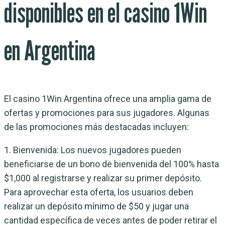
disponibles en el casino 1Win
en Argentina
El casino 1Win Argentina ofrece una amplia gama de
ofertas y promociones para sus jugadores. Algunas
de las promociones más destacadas incluyen:
1. Bienvenida: Los nuevos jugadores pueden
beneficiarse de un bono de bienvenida del 100% hasta
$1,000 al registrarse y realizar su primer depósito.
Para aprovechar esta oferta, los usuarios deben
realizar un depósito mínimo de $50 y jugar una
cantidad específica de veces antes de poder retirar el