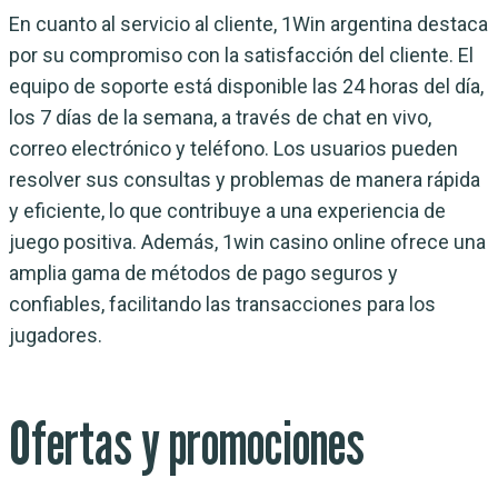
En cuanto al servicio al cliente, 1Win argentina destaca
por su compromiso con la satisfacción del cliente. El
equipo de soporte está disponible las 24 horas del día,
los 7 días de la semana, a través de chat en vivo,
correo electrónico y teléfono. Los usuarios pueden
resolver sus consultas y problemas de manera rápida
y eficiente, lo que contribuye a una experiencia de
juego positiva. Además, 1win casino online ofrece una
amplia gama de métodos de pago seguros y
confiables, facilitando las transacciones para los
jugadores.
Ofertas y promociones