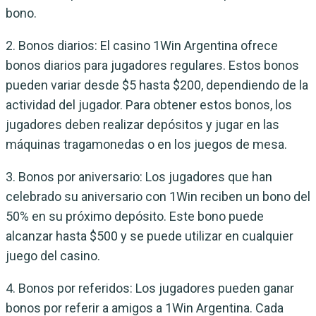
bono.
2. Bonos diarios: El casino 1Win Argentina ofrece
bonos diarios para jugadores regulares. Estos bonos
pueden variar desde $5 hasta $200, dependiendo de la
actividad del jugador. Para obtener estos bonos, los
jugadores deben realizar depósitos y jugar en las
máquinas tragamonedas o en los juegos de mesa.
3. Bonos por aniversario: Los jugadores que han
celebrado su aniversario con 1Win reciben un bono del
50% en su próximo depósito. Este bono puede
alcanzar hasta $500 y se puede utilizar en cualquier
juego del casino.
4. Bonos por referidos: Los jugadores pueden ganar
bonos por referir a amigos a 1Win Argentina. Cada