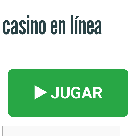
casino en línea
▶️ JUGAR