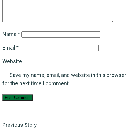
Name
*
Email
*
Website
Save my name, email, and website in this browser
for the next time I comment.
Previous Story