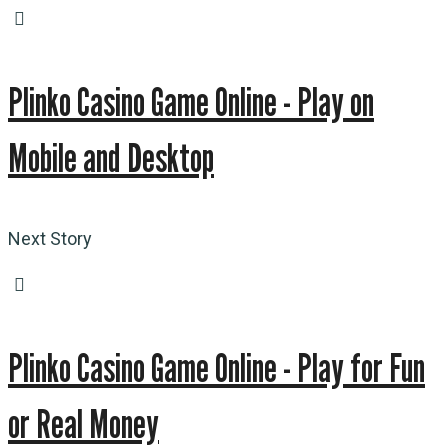
Plinko Casino Game Online - Play on
Mobile and Desktop
Next Story
Plinko Casino Game Online - Play for Fun
or Real Money