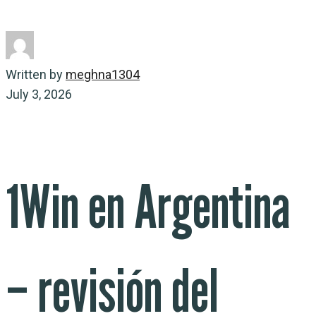
Home
Energy-saving
1Win en Argentina – revisión del
casino en línea
Written by
meghna1304
July 3, 2026
1Win en Argentina
– revisión del