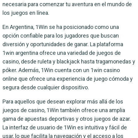
necesaria para comenzar tu aventura en el mundo de
los juegos en línea.
En Argentina, 1Win se ha posicionado como una
opción confiable para los jugadores que buscan
diversión y oportunidades de ganar. La plataforma
1win argentina ofrece una variedad de juegos de
casino, desde ruleta y blackjack hasta tragamonedas y
póker. Además, 1Win cuenta con un 1win casino
online que ofrece una experiencia de juego cómoda y
segura desde cualquier dispositivo.
Para aquellos que desean explorar más allá de los
juegos de casino, 1Win también ofrece una amplia
gama de apuestas deportivas y otros juegos de azar.
La interfaz de usuario de 1Win es intuitiva y fácil de
usar, lo que facilita la navegación y el acceso a los