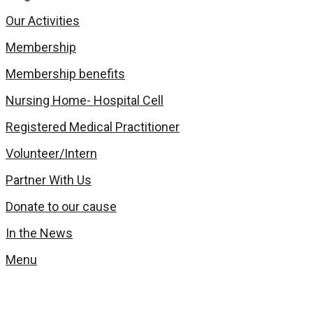
Our Activities
Membership
Membership benefits
Nursing Home- Hospital Cell
Registered Medical Practitioner
Volunteer/Intern
Partner With Us
Donate to our cause
In the News
Menu