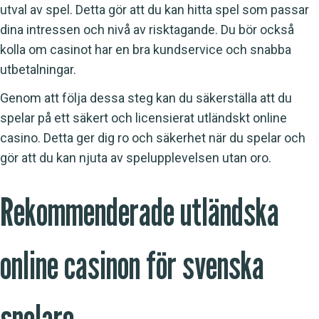
utval av spel. Detta gör att du kan hitta spel som passar
dina intressen och nivå av risktagande. Du bör också
kolla om casinot har en bra kundservice och snabba
utbetalningar.
Genom att följa dessa steg kan du säkerställa att du
spelar på ett säkert och licensierat utländskt online
casino. Detta ger dig ro och säkerhet när du spelar och
gör att du kan njuta av spelupplevelsen utan oro.
Rekommenderade utländska
online casinon för svenska
spelare