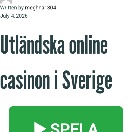
Written by
meghna1304
July 4, 2026
Utländska online
casinon i Sverige
▶️ SPELA