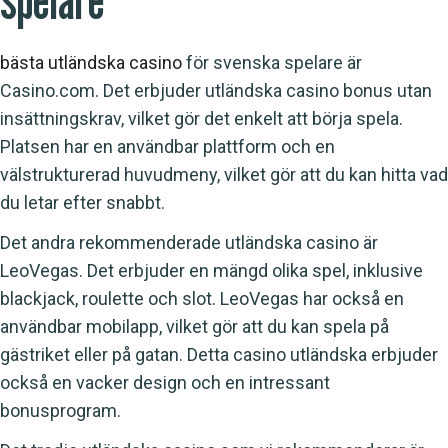
bästa utländska casino
för svenska spelare är
Casino.com. Det erbjuder utländska casino bonus utan
insättningskrav, vilket gör det enkelt att börja spela.
Platsen har en användbar plattform och en
välstrukturerad huvudmeny, vilket gör att du kan hitta vad
du letar efter snabbt.
Det andra rekommenderade utländska casino är
LeoVegas. Det erbjuder en mängd olika spel, inklusive
blackjack, roulette och slot. LeoVegas har också en
användbar mobilapp, vilket gör att du kan spela på
gästriket eller på gatan. Detta casino utländska erbjuder
också en vacker design och en intressant
bonusprogram.