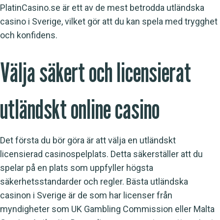
PlatinCasino.se är ett av de mest betrodda utländska
casino i Sverige, vilket gör att du kan spela med trygghet
och konfidens.
Välja säkert och licensierat
utländskt online casino
Det första du bör göra är att välja en utländskt
licensierad casinospelplats. Detta säkerställer att du
spelar på en plats som uppfyller högsta
säkerhetsstandarder och regler. Bästa utländska
casinon i Sverige är de som har licenser från
myndigheter som UK Gambling Commission eller Malta