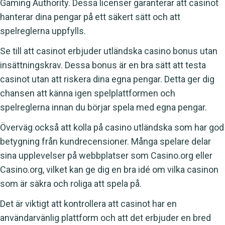
Gaming Authority. Dessa licenser garanterar att casinot
hanterar dina pengar på ett säkert sätt och att
spelreglerna uppfylls.
Se till att casinot erbjuder utländska casino bonus utan
insättningskrav. Dessa bonus är en bra sätt att testa
casinot utan att riskera dina egna pengar. Detta ger dig
chansen att känna igen spelplattformen och
spelreglerna innan du börjar spela med egna pengar.
Överväg också att kolla på casino utländska som har god
betygning från kundrecensioner. Många spelare delar
sina upplevelser på webbplatser som Casino.org eller
Casino.org, vilket kan ge dig en bra idé om vilka casinon
som är säkra och roliga att spela på.
Det är viktigt att kontrollera att casinot har en
användarvänlig plattform och att det erbjuder en bred