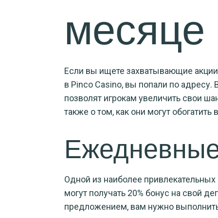
месяце
Если вы ищете захватывающие акции
в Pinco Casino, вы попали по адресу
позволят игрокам увеличить свои шан
также о том, как они могут обогатить 
Ежедневные 
Одной из наиболее привлекательных
могут получать 20% бонус на свой де
предложением, вам нужно выполнить