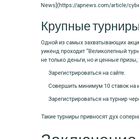
News](https://apnews.com/article/cybe
Крупные турниры
Одной из самых захватывающих акций
уикенд проходит “Великолепный турн
не только деньги, но и ценные призы,
Зарегистрироваться на сайте.
Совершить минимум 10 ставок на 
Зарегистрироваться на турнир чер
Такие турниры привносят дух соперни