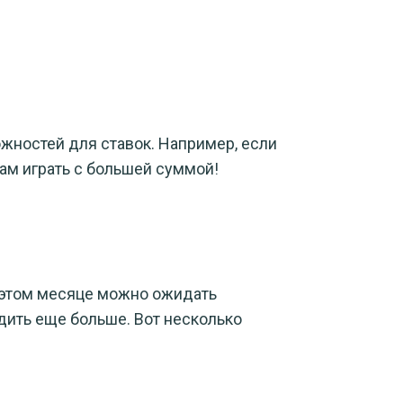
жностей для ставок. Например, если
вам играть с большей суммой!
В этом месяце можно ожидать
дить еще больше. Вот несколько