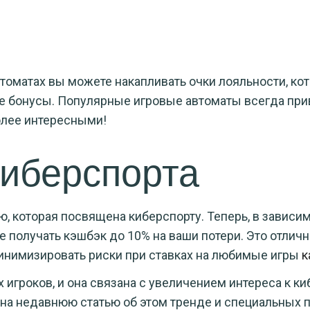
автоматах вы можете накапливать очки лояльности, к
е бонусы. Популярные игровые автоматы всегда при
олее интересными!
киберспорта
ю, которая посвящена киберспорту. Теперь, в зависим
 получать кэшбэк до 10% на ваши потери. Это отлич
минимизировать риски при ставках на любимые игры
к
 игроков, и она связана с увеличением интереса к к
е на недавнюю статью об этом тренде и специальных п