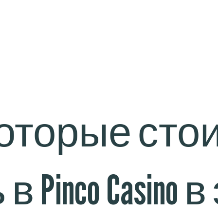
-saving
Акции, которые стоит ожидать в Pinco Casino 
которые сто
 Pinco Casino 