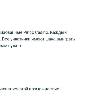
низованные Pinco Casino. Каждый
. Все участники имеют шанс выиграть
 вам нужно:
льзоваться этой возможностью!