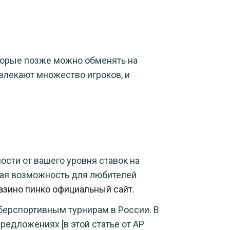
оторые позже можно обменять на
влекают множество игроков, и
ости от вашего уровня ставок на
ная возможность для любителей
азино пинко официальный сайт
.
иберспортивным турнирам в России. В
редложениях [в этой статье от AP